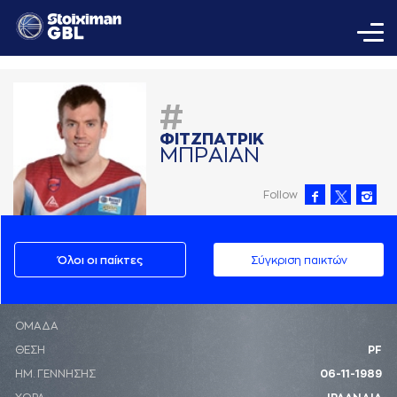
#
ΦΙΤΖΠAΤΡΙΚ
ΜΠΡAΙAΝ
Follow
Όλοι οι παίκτες
Σύγκριση παικτών
ΟΜΑΔΑ
ΘΕΣΗ
PF
ΗΜ. ΓΕΝΝΗΣΗΣ
06-11-1989