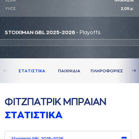
ΧΩΡΑ
ΙΡΛΑΝΔΙΑ
ΥΨΟΣ
2,05 μ.
STOIXIMAN GBL 2025-2026
- Playoffs
ΣΤAΤΙΣΤΙΚA
ΠAΙΧΝΙΔΙA
ΠΛΗΡΟΦΟΡΙΕΣ
ΦΙΤΖΠAΤΡΙΚ ΜΠΡAΙAΝ
ΣΤAΤΙΣΤΙΚA
Stoiximan GBL 2025-2026