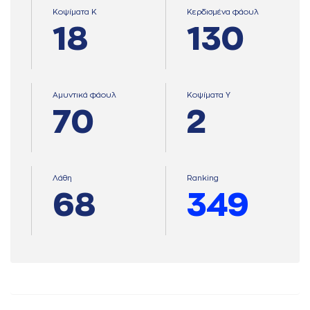
Κοψίματα Κ
Κερδισμένα φάουλ
18
130
Αμυντικά φάουλ
Κοψίματα Υ
70
2
Λάθη
Ranking
68
349