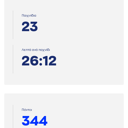
Παιχνίδια
23
Λεπτά ανά παχνίδι
26:12
Πόντοι
344