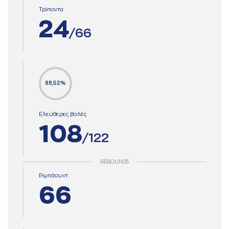
Τρίποντα
24
/66
88,52%
Ελεύθερες βολές
108
/122
REBOUNDS
Ριμπάουντ
66