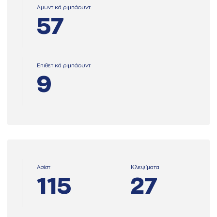
Αμυντικά ριμπάουντ
57
Επιθετικά ριμπάουντ
9
Ασίστ
Κλεψίματα
115
27