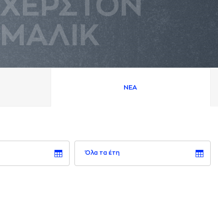
ΧΕΡΣΤΟΝ
ΜAΛΙΚ
ΝΕA
Όλα τα έτη