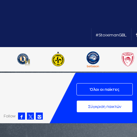
#StoiximanGBL
Όλοι οι παίκτες
Σύγκριση παικτών
Follow