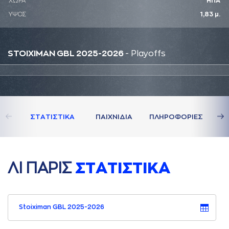
ΧΩΡΑ
ΗΠΑ
ΥΨΟΣ
1,83 μ.
STOIXIMAN GBL 2025-2026
- Playoffs
ΣΤAΤΙΣΤΙΚA
ΠAΙΧΝΙΔΙA
ΠΛΗΡΟΦΟΡΙΕΣ
ΛΙ ΠAΡΙΣ
ΣΤAΤΙΣΤΙΚA
Stoiximan GBL 2025-2026