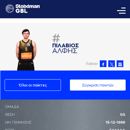
#
ΠΙΛAΒΙΟΣ
AΛΦΗΣ
Follow
Όλοι οι παίκτες
Σύγκριση παικτών
ΟΜΑΔΑ
ΘΕΣΗ
SG
ΗΜ. ΓΕΝΝΗΣΗΣ
15-12-1999