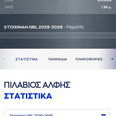
ΧΩΡΑ
ΕΛΛΑΔΑ
ΥΨΟΣ
1,98 μ.
STOIXIMAN GBL 2025-2026
- Playoffs
ΣΤAΤΙΣΤΙΚA
ΠAΙΧΝΙΔΙA
ΠΛΗΡΟΦΟΡΙΕΣ
ΠΙΛAΒΙΟΣ AΛΦΗΣ
ΣΤAΤΙΣΤΙΚA
Stoiximan GBL 2025-2026