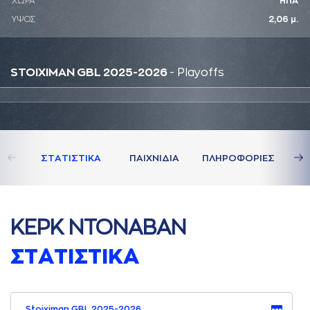
ΧΩΡΑ
ΗΠΑ
ΥΨΟΣ
2,06 μ.
STOIXIMAN GBL 2025-2026
- Playoffs
ΣΤAΤΙΣΤΙΚA
ΠAΙΧΝΙΔΙA
ΠΛΗΡΟΦΟΡΙΕΣ
ΚΕΡΚ ΝΤΟΝAΒAΝ
ΣΤAΤΙΣΤΙΚA
Stoiximan GBL 2025-2026