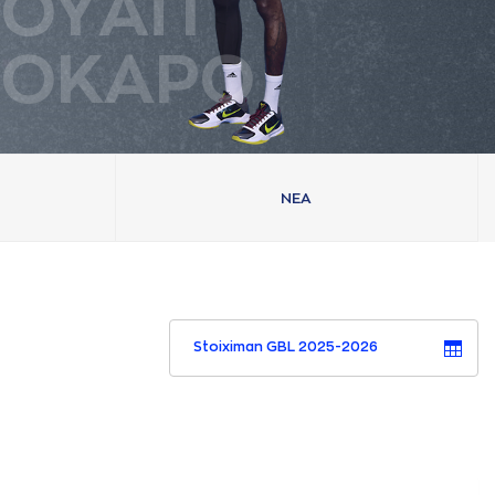
ΟΥAΪΤ
ΟΚAΡΟ
ΝΕA
Stoiximan GBL 2025-2026