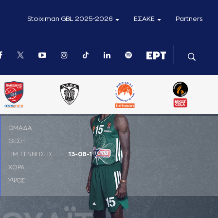
Stoiximan GBL 2025-2026
ΕΣΑΚΕ
Partners
ΟΜΑΔΑ
ΘΕΣΗ
PF
ΗΜ. ΓΕΝΝΗΣΗΣ
13-08-1992
ΧΩΡΑ
ΗΠΑ
ΥΨΟΣ
2,11 μ.