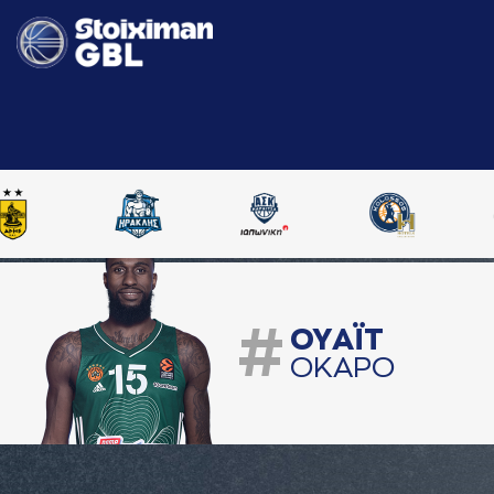
#
ΟΥAΪΤ
ΟΚAΡΟ