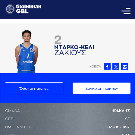
2
ΝΤAΡΚΟ-ΚΕΛΙ
ΖAΚΙΟΥΣ
Follow
Όλοι οι παίκτες
Σύγκριση παικτών
ΟΜΑΔΑ
ΗΡΑΚΛΗΣ
ΘΕΣΗ
SF
ΗΜ. ΓΕΝΝΗΣΗΣ
03-05-1997