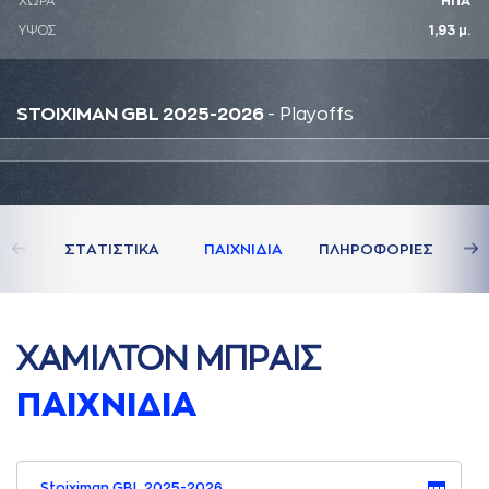
ΧΩΡΑ
ΗΠΑ
ΥΨΟΣ
1,93 μ.
STOIXIMAN GBL 2025-2026
- Playoffs
ΣΤAΤΙΣΤΙΚA
ΠAΙΧΝΙΔΙA
ΠΛΗΡΟΦΟΡΙΕΣ
ΧAΜΙΛΤΟΝ ΜΠΡAΙΣ
ΠAΙΧΝΙΔΙA
Stoiximan GBL 2025-2026