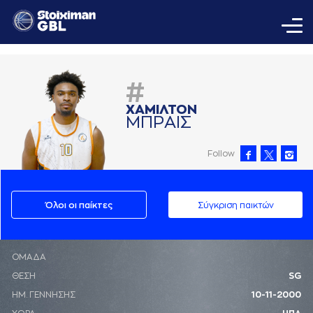
#
ΧAΜΙΛΤΟΝ
ΜΠΡAΙΣ
Follow
Όλοι οι παίκτες
Σύγκριση παικτών
ΟΜΑΔΑ
ΘΕΣΗ
SG
ΗΜ. ΓΕΝΝΗΣΗΣ
10-11-2000