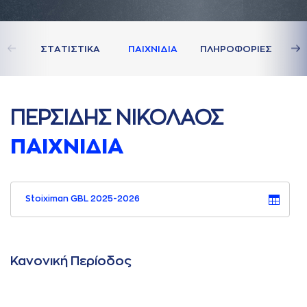
ΣΤAΤΙΣΤΙΚA
ΠAΙΧΝΙΔΙA
ΠΛΗΡΟΦΟΡΙΕΣ
ΠΕΡΣΙΔΗΣ ΝΙΚΟΛAΟΣ
ΠAΙΧΝΙΔΙA
Stoiximan GBL 2025-2026
Κανονική Περίοδος