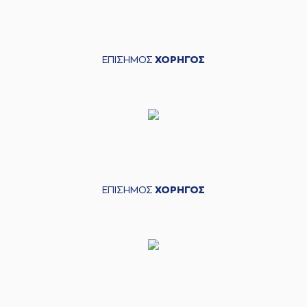
ΕΠΙΣΗΜΟΣ
ΧΟΡΗΓΟΣ
ΕΠΙΣΗΜΟΣ
ΧΟΡΗΓΟΣ