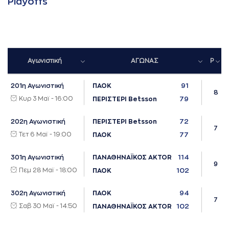
Playoffs
Αγωνιστική
ΑΓΩΝΑΣ
P
91
201η Αγωνιστική
ΠΑΟΚ
8
Κυρ 3 Μαϊ - 16:00
79
ΠΕΡΙΣΤΕΡΙ Betsson
72
202η Αγωνιστική
ΠΕΡΙΣΤΕΡΙ Betsson
7
Τετ 6 Μαϊ - 19:00
77
ΠΑΟΚ
114
301η Αγωνιστική
ΠΑΝΑΘΗΝΑΪΚΟΣ AKTOR
9
Πεμ 28 Μαϊ - 18:00
102
ΠΑΟΚ
94
302η Αγωνιστική
ΠΑΟΚ
7
Σαβ 30 Μαϊ - 14:50
102
ΠΑΝΑΘΗΝΑΪΚΟΣ AKTOR