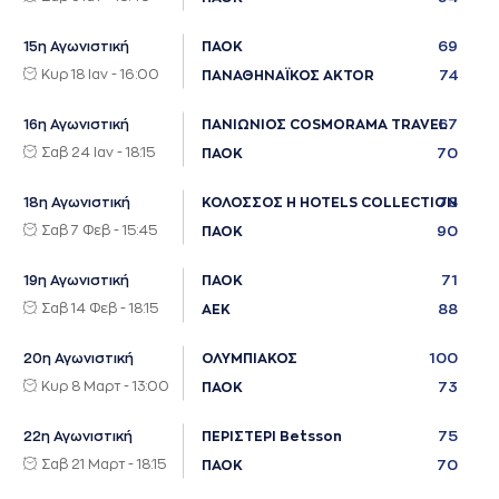
69
15η Αγωνιστική
ΠΑΟΚ
Κυρ 18 Ιαν - 16:00
74
ΠΑΝΑΘΗΝΑΪΚΟΣ AKTOR
67
16η Αγωνιστική
ΠΑΝΙΩΝΙΟΣ COSMORAMA TRAVEL
Σαβ 24 Ιαν - 18:15
70
ΠΑΟΚ
78
18η Αγωνιστική
ΚΟΛΟΣΣΟΣ H HOTELS COLLECTION
Σαβ 7 Φεβ - 15:45
90
ΠΑΟΚ
71
19η Αγωνιστική
ΠΑΟΚ
Σαβ 14 Φεβ - 18:15
88
ΑΕΚ
100
20η Αγωνιστική
ΟΛΥΜΠΙΑΚΟΣ
Κυρ 8 Μαρτ - 13:00
73
ΠΑΟΚ
75
22η Αγωνιστική
ΠΕΡΙΣΤΕΡΙ Betsson
Σαβ 21 Μαρτ - 18:15
70
ΠΑΟΚ