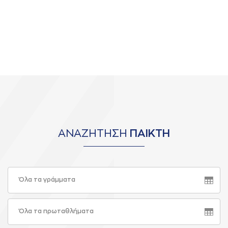
ΑΝΑΖΗΤΗΣΗ
ΠΑΙΚΤΗ
Όλα τα γράμματα
Όλα τα πρωταθλήματα