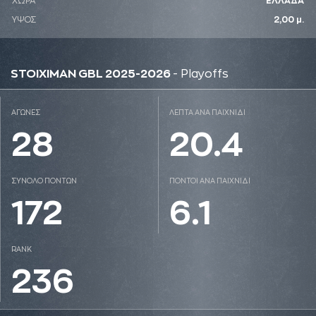
ΧΩΡΑ
ΕΛΛΑΔΑ
ΥΨΟΣ
2,00 μ.
STOIXIMAN GBL 2025-2026
- Playoffs
ΑΓΩΝΕΣ
ΛΕΠΤΑ ΑΝΑ ΠΑΙΧΝΙΔΙ
28
20.4
ΣΥΝΟΛΟ ΠΟΝΤΩΝ
ΠΟΝΤΟΙ ΑΝΑ ΠΑΙΧΝΙΔΙ
172
6.1
RANK
236