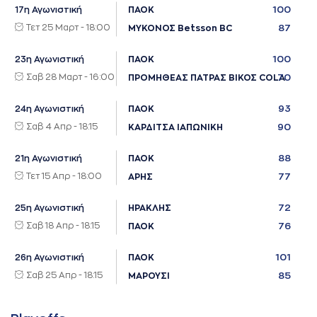
100
17η Αγωνιστική
ΠΑΟΚ
Τετ 25 Μαρτ - 18:00
87
ΜΥΚΟΝΟΣ Betsson BC
100
23η Αγωνιστική
ΠΑΟΚ
Σαβ 28 Μαρτ - 16:00
70
ΠΡΟΜΗΘΕΑΣ ΠΑΤΡΑΣ ΒΙΚΟΣ COLA
93
24η Αγωνιστική
ΠΑΟΚ
Σαβ 4 Απρ - 18:15
90
ΚΑΡΔΙΤΣΑ ΙΑΠΩΝΙΚΗ
88
21η Αγωνιστική
ΠΑΟΚ
Τετ 15 Απρ - 18:00
77
ΑΡΗΣ
72
25η Αγωνιστική
ΗΡΑΚΛΗΣ
Σαβ 18 Απρ - 18:15
76
ΠΑΟΚ
101
26η Αγωνιστική
ΠΑΟΚ
Σαβ 25 Απρ - 18:15
85
ΜΑΡΟΥΣΙ