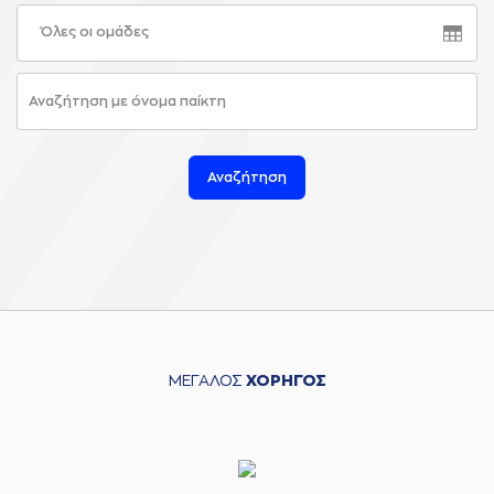
Όλες οι ομάδες
Αναζήτηση
ΜΕΓΑΛΟΣ
ΧΟΡΗΓΟΣ