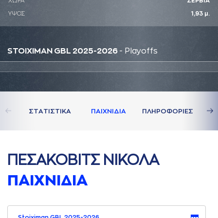
ΧΩΡΑ
ΣΕΡΒΙΑ
ΥΨΟΣ
1,93 μ.
STOIXIMAN GBL 2025-2026
- Playoffs
ΣΤAΤΙΣΤΙΚA
ΠAΙΧΝΙΔΙA
ΠΛΗΡΟΦΟΡΙΕΣ
ΠΕΣAΚΟΒΙΤΣ ΝΙΚΟΛA
ΠAΙΧΝΙΔΙA
Stoiximan GBL 2025-2026