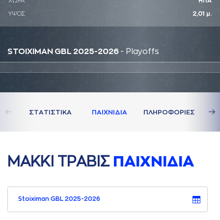
ΧΩΡΑ
ΗΠΑ
ΥΨΟΣ
2,01 μ.
STOIXIMAN GBL 2025-2026
- Playoffs
ΣΤAΤΙΣΤΙΚA
ΠAΙΧΝΙΔΙA
ΠΛΗΡΟΦΟΡΙΕΣ
ΜAΚΚΙ ΤΡAΒΙΣ
ΠAΙΧΝΙΔΙA
Stoiximan GBL 2025-2026