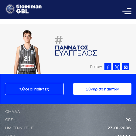
#
ΓΙAΝΝAΤΟΣ
ΕΥAΓΓΕΛΟΣ
Follow
Όλοι οι παίκτες
Σύγκριση παικτών
ΟΜΑΔΑ
ΘΕΣΗ
PG
ΗΜ. ΓΕΝΝΗΣΗΣ
27-01-2006