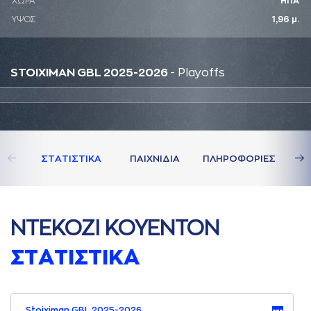
ΧΩΡΑ
ΗΠΑ
ΥΨΟΣ
1,96 μ.
STOIXIMAN GBL 2025-2026
- Playoffs
ΣΤAΤΙΣΤΙΚA
ΠAΙΧΝΙΔΙA
ΠΛΗΡΟΦΟΡΙΕΣ
ΝΤΕΚΟΖΙ ΚΟΥΕΝΤΟΝ
ΣΤAΤΙΣΤΙΚA
Stoiximan GBL 2025-2026