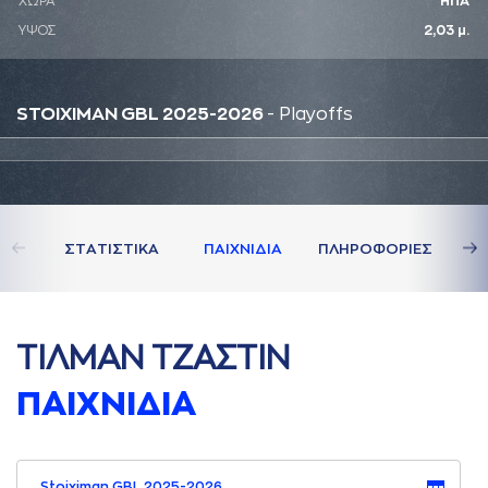
ΧΩΡΑ
ΗΠΑ
ΥΨΟΣ
2,03 μ.
STOIXIMAN GBL 2025-2026
- Playoffs
ΣΤAΤΙΣΤΙΚA
ΠAΙΧΝΙΔΙA
ΠΛΗΡΟΦΟΡΙΕΣ
ΤΙΛΜAΝ ΤΖAΣΤΙΝ
ΠAΙΧΝΙΔΙA
Stoiximan GBL 2025-2026