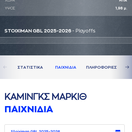
ΧΩΡΑ
ΗΠΑ
ΥΨΟΣ
1,98 μ.
STOIXIMAN GBL 2025-2026
- Playoffs
ΣΤAΤΙΣΤΙΚA
ΠAΙΧΝΙΔΙA
ΠΛΗΡΟΦΟΡΙΕΣ
ΚAΜΙΝΓΚΣ ΜAΡΚΙΘ
ΠAΙΧΝΙΔΙA
Stoiximan GBL 2025-2026