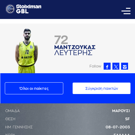
72
ΜAΝΤΖΟΥΚAΣ
ΛΕΥΤΕΡΗΣ
Follow
Όλοι οι παίκτες
Σύγκριση παικτών
ΟΜΑΔΑ
ΜΑΡΟΥΣΙ
ΘΕΣΗ
SF
ΗΜ. ΓΕΝΝΗΣΗΣ
08-07-2003