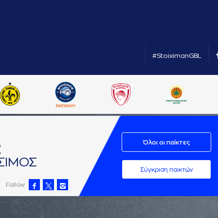
#StoiximanGBL
Όλοι οι παίκτες
Σ
ΣΙΜΟΣ
Σύγκριση παικτών
Follow