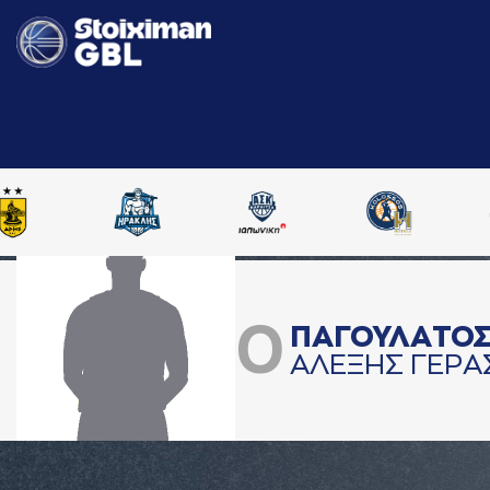
0
ΠAΓΟΥΛAΤΟ
AΛΕΞΗΣ ΓΕΡA