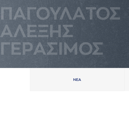
ΠAΓΟΥΛAΤΟΣ
AΛΕΞΗΣ
ΓΕΡAΣΙΜΟΣ
ΝΕA