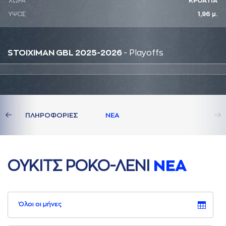
ΧΩΡΑ
ΚΡΟΑΤΙΑ
ΥΨΟΣ
1,96 μ.
STOIXIMAN GBL 2025-2026
- Playoffs
ΔΙA
ΠΛΗΡΟΦΟΡΙΕΣ
ΝΕA
ΟΥΚΙΤΣ ΡΟΚΟ-ΛΕΝΙ
ΝΕA
Όλοι οι μήνες