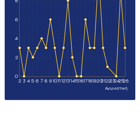
8
6
4
2
0
2
3
4
5
6
7
8
9
10
11
12
13
14
15
16
17
18
19
20
21
22
23
24
25
26
Αγωνιστική