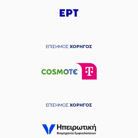
ΕΠΙΣΗΜΟΣ
ΧΟΡΗΓΟΣ
ΕΠΙΣΗΜΟΣ
ΧΟΡΗΓΟΣ