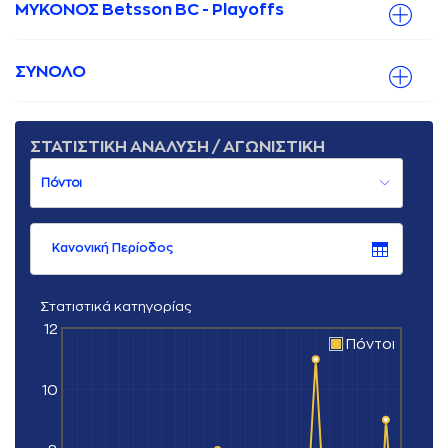
ΜΥΚΟΝΟΣ Betsson BC - Playoffs
ΣΥΝΟΛΟ
ΣΤΑΤΙΣΤΙΚΗ ΑΝΑΛΥΣΗ / ΑΓΩΝΙΣΤΙΚΗ
Κανονική Περίοδος
Στατιστικά κατηγορίας
12
Πόντοι
10