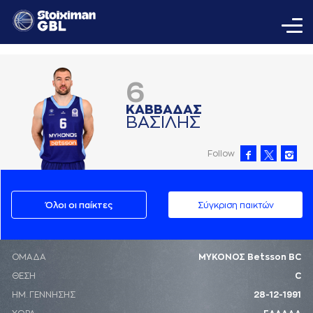
6
ΚAΒΒAΔAΣ
ΒAΣΙΛΗΣ
Follow
Όλοι οι παίκτες
Σύγκριση παικτών
ΟΜΑΔΑ
ΜΥΚΟΝΟΣ Betsson BC
ΘΕΣΗ
C
ΗΜ. ΓΕΝΝΗΣΗΣ
28-12-1991