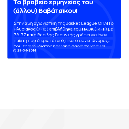
Το βραβείο ερμηνείας του
(άλλου) Βαβάτσικου!
Στην 25η αγωνιστική της Basket League ΟΠΑΠ ο
Ηλυσιακός (7-18) επιβλήθηκε του ΠΑΟΚ (14-11) με
78-77 και ο Βασίλης Σκουντής γράφει για έναν
παίκτη που διερωτάται ό,τι και ο συνεπώνυμος
του τραγουδιστής πριν από σαράντα χρόνια!
29-04-2014