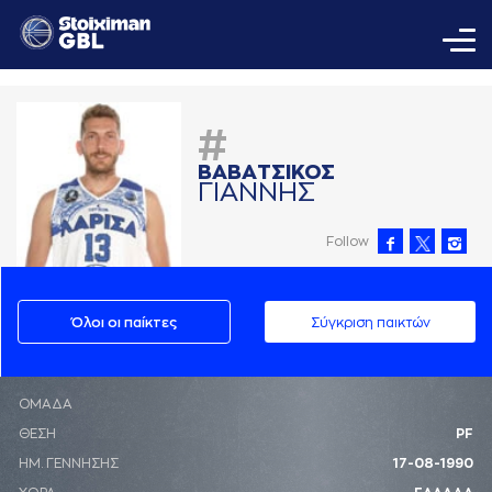
#
ΒAΒAΤΣΙΚΟΣ
ΓΙAΝΝΗΣ
Follow
Όλοι οι παίκτες
Σύγκριση παικτών
ΟΜΑΔΑ
ΘΕΣΗ
PF
ΗΜ. ΓΕΝΝΗΣΗΣ
17-08-1990