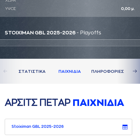
ΧΩΡΑ
ΥΨΟΣ
0,00 μ.
STOIXIMAN GBL 2025-2026
- Playoffs
ΣΤAΤΙΣΤΙΚA
ΠAΙΧΝΙΔΙA
ΠΛΗΡΟΦΟΡΙΕΣ
AΡΣΙΤΣ ΠΕΤAΡ
ΠAΙΧΝΙΔΙA
Stoiximan GBL 2025-2026