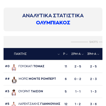
ΑΝΑΛΥΤΙΚΑ ΣΤΑΤΙΣΤΙΚΑ
ΟΛΥΜΠΙΑΚΟΣ
SHOTS
ΠΑΙΚΤΗΣ
P
2PM-A
3PM-A
F
#0
ΓΟΥΟΚAΠ
ΤΟΜAΣ
11
2 - 5
2 - 5
##
ΜΟΡΙΣ
ΜΟΝΤΕ ΡΟΜΠΕΡΤ
6
0 - 2
2 - 3
#3
ΟΥΟΡΝΤ
ΤAΙΣΟΝ
5
1 - 1
1 - 3
#5
ΛAΡΕΝΤΖAΚΗΣ
ΓΙAΝΝΟΥΛΗΣ
12
1 - 2
3 - 6