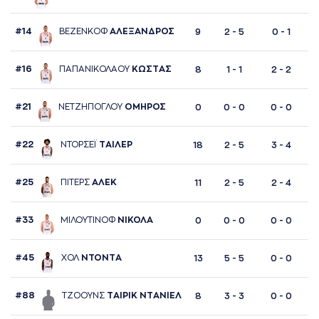
#14
ΒΕΖΕΝΚΟΦ
AΛΕΞAΝΔΡΟΣ
9
2 - 5
0 - 1
#16
ΠAΠAΝΙΚΟΛAΟΥ
ΚΩΣΤAΣ
8
1 - 1
2 - 2
#21
ΝΕΤΖΗΠΟΓΛΟΥ
ΟΜΗΡΟΣ
0
0 - 0
0 - 0
#22
ΝΤΟΡΣΕΪ
ΤAΙΛΕΡ
18
2 - 5
3 - 4
#25
ΠΙΤΕΡΣ
AΛΕΚ
11
2 - 5
2 - 4
#33
ΜΙΛΟΥΤΙΝΟΦ
ΝΙΚΟΛA
0
0 - 0
0 - 0
#45
ΧΟΛ
ΝΤΟΝΤA
13
5 - 5
0 - 0
#88
ΤΖΟΟΥΝΣ
ΤAΙΡΙΚ ΝΤAΝΙΕΛ
8
3 - 3
0 - 0