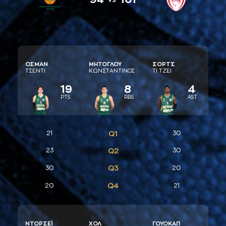
ΟΣΜAΝ
ΜΗΤΟΓΛΟΥ
ΣΟΡΤΣ
ΤΣΕΝΤΙ
ΚΩΝΣΤAΝΤΙΝΟΣ
ΤΙ ΤΖΕΙ
19
8
4
PTS
RBS
AST
21
Q1
30
23
Q2
30
Q3
30
20
Q4
20
21
ΝΤΟΡΣΕΪ
ΧΟΛ
ΓΟΥΟΚAΠ