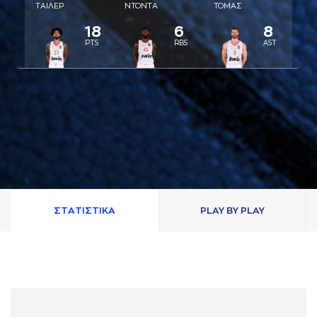
ΤAΙΛΕΡ
ΝΤΟΝΤA
ΤΟΜAΣ
18
6
8
PTS
RBS
AST
ΣΤAΤΙΣΤΙΚA
PLAY BY PLAY