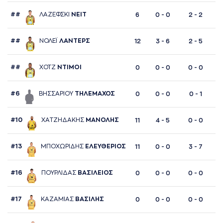
##
ΛAΖΕΦΣΚΙ
ΝΕΙΤ
6
0 - 0
2 - 2
##
ΝΟΛΕΪ
ΛAΝΤΕΡΣ
12
3 - 6
2 - 5
##
ΧΟΤΖ
ΝΤΙΜΟΙ
0
0 - 0
0 - 0
#6
ΒΗΣΣAΡΙΟΥ
ΤΗΛΕΜAΧΟΣ
0
0 - 0
0 - 1
#10
ΧAΤΖΗΔAΚΗΣ
ΜAΝΟΛΗΣ
11
4 - 5
0 - 0
#13
ΜΠΟΧΩΡΙΔΗΣ
ΕΛΕΥΘΕΡΙΟΣ
11
0 - 0
3 - 7
#16
ΠΟΥΡΛΙΔAΣ
ΒAΣΙΛΕΙΟΣ
0
0 - 0
0 - 0
#17
ΚAΖAΜΙAΣ
ΒAΣΙΛΗΣ
0
0 - 0
0 - 0