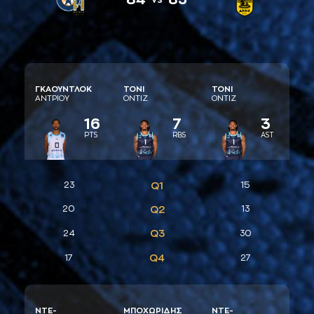
ΓΚAΟΥΝΤΛΟΚ
ΤΟΝΙ
ΤΟΝΙ
AΝΤΡΙΟΥ
ΟΝΤΙΖ
ΟΝΤΙΖ
16
7
3
PTS
RBS
AST
23
Q1
15
20
Q2
13
Q3
24
30
Q4
17
27
ΝΤΕ-
ΜΠΟΧΩΡΙΔΗΣ
ΝΤΕ-