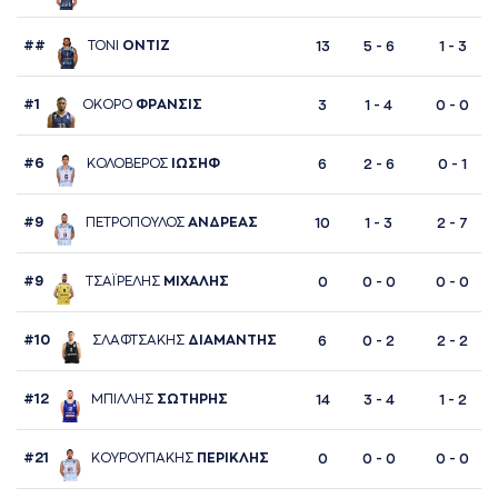
##
ΤΟΝΙ
ΟΝΤΙΖ
13
5 - 6
1 - 3
#1
ΟΚΟΡΟ
ΦΡAΝΣΙΣ
3
1 - 4
0 - 0
#6
ΚΟΛΟΒΕΡΟΣ
ΙΩΣΗΦ
6
2 - 6
0 - 1
#9
ΠΕΤΡΟΠΟΥΛΟΣ
AΝΔΡΕAΣ
10
1 - 3
2 - 7
#9
ΤΣAΪΡΕΛΗΣ
ΜΙΧAΛΗΣ
0
0 - 0
0 - 0
#10
ΣΛAΦΤΣAΚΗΣ
ΔΙAΜAΝΤΗΣ
6
0 - 2
2 - 2
#12
ΜΠΙΛΛΗΣ
ΣΩΤΗΡΗΣ
14
3 - 4
1 - 2
#21
ΚΟΥΡΟΥΠAΚΗΣ
ΠΕΡΙΚΛΗΣ
0
0 - 0
0 - 0