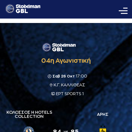
04η Αγωνιστική
17:00
Σαβ 26 Οκτ
Κ.Γ. ΚΑΛΛΙΘΕΑΣ
ΕΡΤ SPORTS 1
ΚΟΛΟΣΣΟΣ H HOTELS
ΑΡΗΣ
COLLECTION
84
85
vs