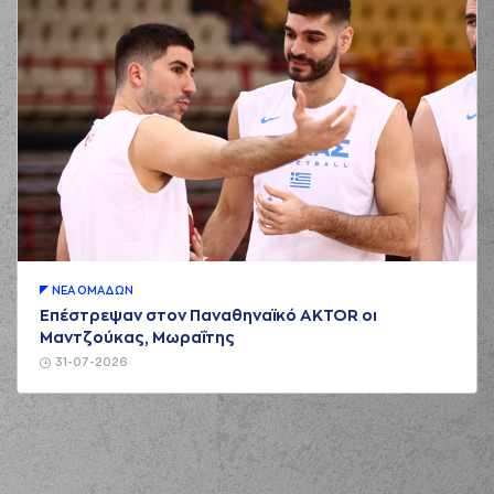
ΝΕA ΟΜAΔΩΝ
Επέστρεψαν στον Παναθηναϊκό AKTOR οι
Μαντζούκας, Μωραΐτης
31-07-2026