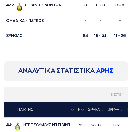
#32
ΠΕΡAΝΤΕΣ
ΛΟΝΤΟΝ
0
0 - 0
0 - 0
ΟΜΑΔΙΚΑ - ΠΑΓΚΟΣ
-
-
-
ΣΥΝΟΛΟ
84
15 - 34
11 - 26
ΑΝΑΛΥΤΙΚΑ ΣΤΑΤΙΣΤΙΚΑ
ΑΡΗΣ
SHOTS
ΠΑΙΚΤΗΣ
P
2PM-A
3PM-A
FT
##
ΝΤΕ-ΤΖΟΥΛΙΟΥΣ
ΝΤΕΙΒΙΝΤ
25
8 - 13
1 - 2