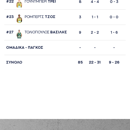
#22
ΓΟΥΝΤΜΠΕΡΙ
ΤΡΕΙ
8
4 - 4
0 - 3
#23
ΡΟΜΠΕΡΤΣ
ΤΖΟΣ
3
1 - 1
0 - 0
#27
ΤΟΛΙΟΠΟΥΛΟΣ
ΒAΣΙΛΗΣ
9
2 - 2
1 - 6
ΟΜΑΔΙΚΑ - ΠΑΓΚΟΣ
-
-
-
ΣΥΝΟΛΟ
85
22 - 31
9 - 26
1