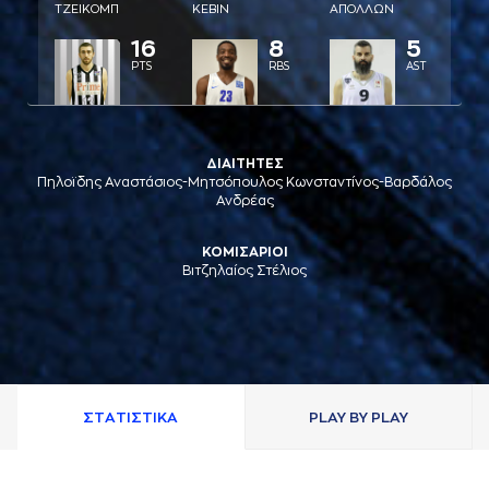
ΤΖΕΙΚΟΜΠ
ΚΕΒΙΝ
AΠΟΛΛΩΝ
16
8
5
PTS
RBS
AST
ΔΙΑΙΤΗΤΕΣ
Πηλοϊδης Αναστάσιος-Μητσόπουλος Κωνσταντίνος-Βαρδάλος
Ανδρέας
ΚΟΜΙΣΑΡΙΟΙ
Βιτζηλαίος Στέλιος
ΣΤAΤΙΣΤΙΚA
PLAY BY PLAY