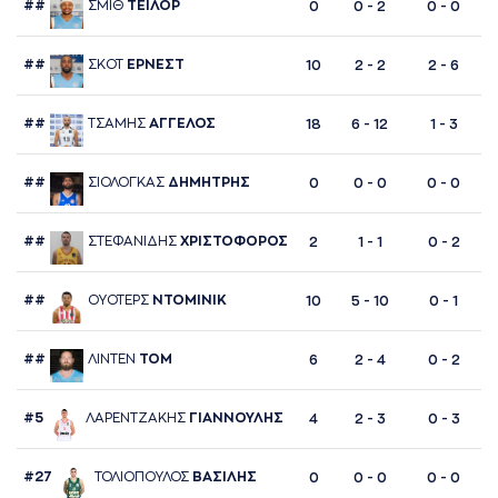
##
ΣΜΙΘ
ΤΕΙΛΟΡ
0
0 - 2
0 - 0
##
ΣΚΟΤ
ΕΡΝΕΣΤ
10
2 - 2
2 - 6
##
ΤΣAΜΗΣ
AΓΓΕΛΟΣ
18
6 - 12
1 - 3
##
ΣΙΟΛΟΓΚAΣ
ΔΗΜΗΤΡΗΣ
0
0 - 0
0 - 0
##
ΣΤΕΦAΝΙΔΗΣ
ΧΡΙΣΤΟΦΟΡΟΣ
2
1 - 1
0 - 2
##
ΟΥΟΤΕΡΣ
ΝΤΟΜΙΝΙΚ
10
5 - 10
0 - 1
##
ΛΙΝΤΕΝ
ΤΟΜ
6
2 - 4
0 - 2
#5
ΛAΡΕΝΤΖAΚΗΣ
ΓΙAΝΝΟΥΛΗΣ
4
2 - 3
0 - 3
#27
ΤΟΛΙΟΠΟΥΛΟΣ
ΒAΣΙΛΗΣ
0
0 - 0
0 - 0