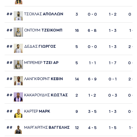
##
ΤΣΟΧΛAΣ
AΠΟΛΛΩΝ
3
0 - 0
1 - 2
0 - 
##
ΟΝΤΟΥΜ
ΤΖΕΙΚΟΜΠ
16
6 - 8
1 - 3
1 - 1
##
ΔΕΔAΣ
ΓΙΩΡΓΟΣ
5
0 - 0
1 - 3
2 - 4
##
ΜΠΡΕΜΕΡ
ΤΖΕΙ AΡ
5
1 - 1
1 - 7
0 - 
##
ΛAΝΓΚΦΟΡΝΤ
ΚΕΒΙΝ
14
6 - 9
0 - 1
2 - 3
##
ΚAΚAΡΟΥΔΗΣ
ΚΩΣΤAΣ
2
1 - 2
0 - 3
0 - 
##
ΚAΡΤΕΡ
ΜAΡΚ
9
3 - 5
1 - 3
0 - 
##
ΜAΡΓAΡΙΤΗΣ
ΒAΓΓΕΛΗΣ
12
4 - 5
1 - 5
1 - 2