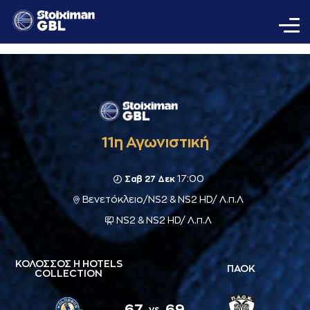
11η Αγωνιστική
17:00
Σαβ 27 Δεκ
Βενετόκλειο/NS2 & NS2 HD/ Λ.π.Λ
NS2 & NS2 HD/ Λ.π.Λ
ΚΟΛΟΣΣΟΣ H HOTELS
ΠΑΟΚ
COLLECTION
67
69
vs