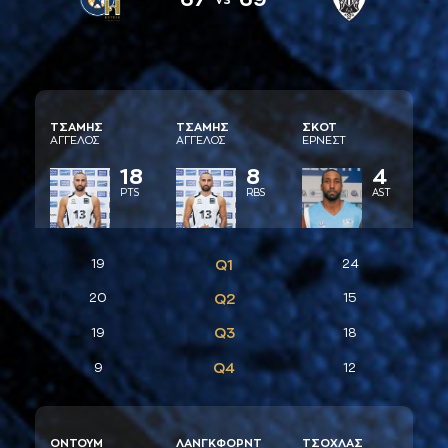
ΤΣAΜΗΣ
ΤΣAΜΗΣ
ΣΚΟΤ
AΓΓΕΛΟΣ
AΓΓΕΛΟΣ
ΕΡΝΕΣΤ
18
8
4
PTS
RBS
AST
19
Q1
24
20
Q2
15
Q3
19
18
Q4
9
12
ΟΝΤΟΥΜ
ΛAΝΓΚΦΟΡΝΤ
ΤΣΟΧΛAΣ