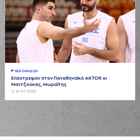
ΝΕA ΟΜAΔΩΝ
Επέστρεψαν στον Παναθηναϊκό AKTOR οι
Μαντζούκας, Μωραΐτης
31-07-2026