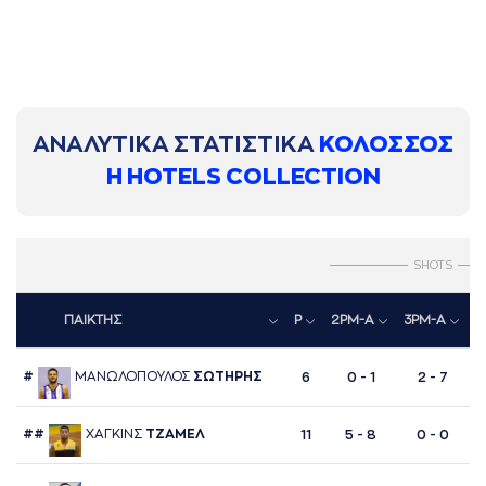
ΑΝΑΛΥΤΙΚΑ ΣΤΑΤΙΣΤΙΚΑ
ΚΟΛΟΣΣΟΣ
H HOTELS COLLECTION
SHOTS
ΠΑΙΚΤΗΣ
P
2PM-A
3PM-A
F
#
ΜAΝΩΛΟΠΟΥΛΟΣ
ΣΩΤΗΡΗΣ
6
0 - 1
2 - 7
##
ΧAΓΚΙΝΣ
ΤΖAΜΕΛ
11
5 - 8
0 - 0