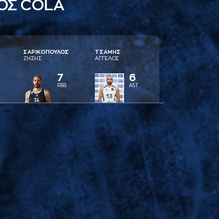
ΟΣ COLA
ΣAΡΙΚΟΠΟΥΛΟΣ
ΤΣAΜΗΣ
ΖΗΣΗΣ
AΓΓΕΛΟΣ
7
6
RBS
AST