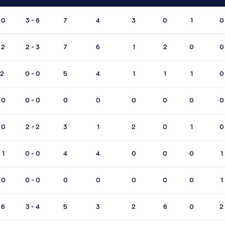
 0
3 - 6
7
4
3
0
1
0
 2
2 - 3
7
6
1
2
0
0
 2
0 - 0
5
4
1
1
1
0
 0
0 - 0
0
0
0
0
0
0
 0
2 - 2
3
1
2
0
1
0
 1
0 - 0
4
4
0
0
0
1
 0
0 - 0
0
0
0
0
0
1
 6
3 - 4
5
3
2
6
0
2