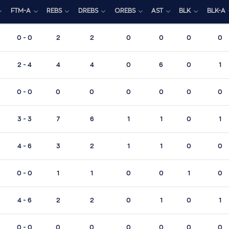
FTM-A
REBS
D.REBS
O.REBS
AST
BLK
BLK-A
0 - 0
2
2
0
0
0
0
2 - 4
4
4
0
6
0
1
0 - 0
0
0
0
0
0
0
3 - 3
7
6
1
1
0
1
4 - 6
3
2
1
1
0
0
0 - 0
1
1
0
0
1
0
4 - 6
2
2
0
1
0
1
0 - 0
0
0
0
0
0
0