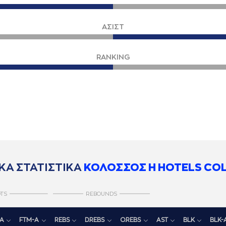
ΑΣΙΣΤ
RANKING
ΚΑ ΣΤΑΤΙΣΤΙΚΑ
ΚΟΛΟΣΣΟΣ H HOTELS CO
TS
REBOUNDS
A
FTM-A
REBS
D.REBS
O.REBS
AST
BLK
BLK-