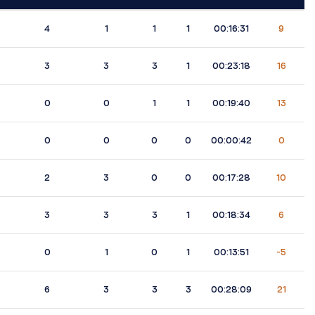
4
1
1
1
00:16:31
9
3
3
3
1
00:23:18
16
0
0
1
1
00:19:40
13
0
0
0
0
00:00:42
0
2
3
0
0
00:17:28
10
3
3
3
1
00:18:34
6
0
1
0
1
00:13:51
-5
6
3
3
3
00:28:09
21