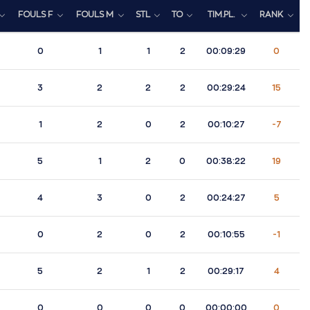
FOULS F
FOULS M
STL
TO
TIM.PL.
RANK
0
1
1
2
00:09:29
0
3
2
2
2
00:29:24
15
1
2
0
2
00:10:27
-7
5
1
2
0
00:38:22
19
4
3
0
2
00:24:27
5
0
2
0
2
00:10:55
-1
5
2
1
2
00:29:17
4
0
0
0
0
00:00:00
0