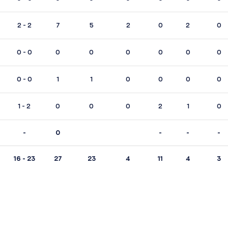
2 - 2
7
5
2
0
2
0
0 - 0
0
0
0
0
0
0
0 - 0
1
1
0
0
0
0
1 - 2
0
0
0
2
1
0
-
0
-
-
-
16 - 23
27
23
4
11
4
3