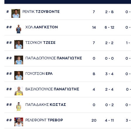
#
ΡΕΝΤΙΚ
ΤΖΟΥΒΟΝΤΕ
7
2 - 8
0 -
##
ΧΟΛ
ΛAΝΓΚΣΤΟΝ
14
6 - 12
0 -
##
ΤΣΟΥΚΟΥ
ΤΖΕΣΕ
7
2 - 2
1 -
##
ΠAΠAΔΟΠΟΥΛΟΣ
ΠAΝAΓΙΩΤΗΣ
0
0 - 0
0 -
##
ΓΟΥΟΤΣΟΝ
ΕΡΛ
8
3 - 4
0 -
##
ΒAΣΙΛΟΠΟΥΛΟΣ
ΠAΝAΓΙΩΤΗΣ
4
2 - 4
0 -
##
ΠAΠAΔAΚΗΣ
ΚΩΣΤAΣ
0
0 - 2
0 -
##
ΡΕΛΕΦΟΡΝΤ
ΤΡΕΒΟΡ
20
4 - 11
3 -