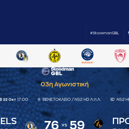
#StoiximanGBL
03η Αγωνιστική
17:00
ΒΕΝΕΤΟΚΛΕΙΟ / NS2 HD Λ.π.Λ.
NS2 HD
β 22 Οκτ
ELS
ΠΡ
76
59
vs