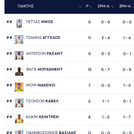
ΠΑΙΚΤΗΣ
P
2PM-A
3PM-A
##
ΠΕΤΤAΣ
ΝΙΚΟΣ
0
0 - 0
0 - 0
##
ΤΣAΜΗΣ
AΓΓΕΛΟΣ
11
3 - 4
1 - 4
##
AΝΤΕΡΣΟΝ
ΡAΣAΝΤ
0
0 - 3
0 - 1
##
ΦAΓΙΕ
ΜΟΥΧAΜΕΝΤ
13
5 - 7
0 - 5
##
ΜΟΥΡ
ΜAΚΕΝΖΙ
7
0 - 2
1 - 2
##
ΤΖΟΝΣΟΝ
ΚAΒΕΛ
2
1 - 1
0 - 1
##
ΚΛAΡΚ
ΚΕΙΝΤΡΕΝ
9
1 - 2
1 - 7
##
ΓΙAΝΝΙΚΟΠΟΥΛΟΣ
ΒAΣΙΛΗΣ
0
0 - 0
0 - 0