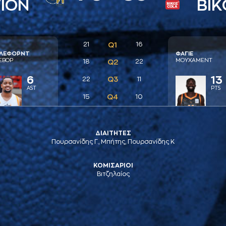
ION
ΒΙΚ
21
Q1
16
ΛΕΦΟΡΝΤ
ΦAΓΙΕ
ΕΒΟΡ
ΜΟΥΧAΜΕΝΤ
18
Q2
22
6
13
Q3
22
11
AST
PTS
Q4
15
10
ΔΙΑΙΤΗΤΕΣ
Πουρσανίδης Γ., Μπήτης, Πουρσανίδης Κ
ΚΟΜΙΣΑΡΙΟΙ
Βιτζηλαίος