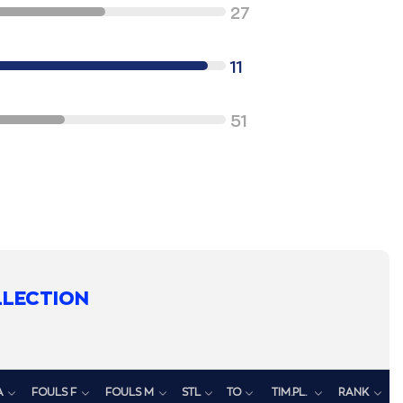
27
11
51
LLECTION
A
FOULS F
FOULS M
STL
TO
TIM.PL.
RANK