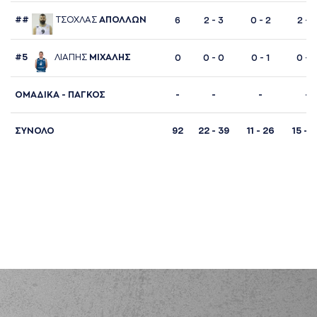
##
ΤΣΟΧΛAΣ
AΠΟΛΛΩΝ
6
2 - 3
0 - 2
2 - 3
#5
ΛΙAΠΗΣ
ΜΙΧAΛΗΣ
0
0 - 0
0 - 1
0 - 
ΟΜΑΔΙΚΑ - ΠΑΓΚΟΣ
-
-
-
-
ΣΥΝΟΛΟ
92
22 - 39
11 - 26
15 - 