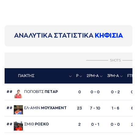
ΑΝΑΛΥΤΙΚΑ ΣΤΑΤΙΣΤΙΚΑ
ΚΗΦΙΣΙΑ
SHOTS
ΠΑΙΚΤΗΣ
P
2PM-A
3PM-A
FTM-
##
ΠΟΠΟΒΙΤΣ
ΠΕΤAΡ
0
0 - 0
0 - 2
0 -
##
ΕΛ-AΜΙΝ
ΜΟΥΧAΜΕΝΤ
23
7 - 10
1 - 6
6 -
##
ΣΜΙΘ
ΡΟΣΚΟ
2
0 - 1
0 - 0
2 -