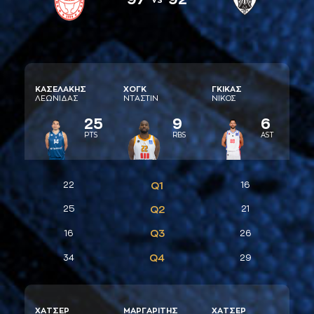
ΚAΣΕΛAΚΗΣ
ΧΟΓΚ
ΓΚΙΚAΣ
ΛΕΩΝΙΔAΣ
ΝΤAΣΤΙΝ
ΝΙΚΟΣ
25
9
6
PTS
RBS
AST
22
Q1
16
25
Q2
21
Q3
16
26
Q4
34
29
ΧAΤΣΕΡ
ΜAΡΓAΡΙΤΗΣ
ΧAΤΣΕΡ