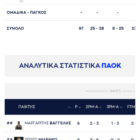
ΟΜΑΔΙΚΑ - ΠΑΓΚΟΣ
-
-
-
-
ΣΥΝΟΛΟ
97
25 - 38
8 - 25
23 -
ΑΝΑΛΥΤΙΚΑ ΣΤΑΤΙΣΤΙΚΑ
ΠΑΟΚ
SHOTS
ΠΑΙΚΤΗΣ
P
2PM-A
3PM-A
FTM-A
##
ΜAΡΓAΡΙΤΗΣ
ΒAΓΓΕΛΗΣ
9
2 - 3
1 - 3
2 - 2
##
ΤΕΠΙΤΣ
ΜΙΛΕΝΚΟ