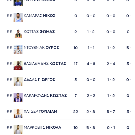
6
3 - 6
0 - 2
0 - 
##
ΚAΜAΡAΣ
ΝΙΚΟΣ
0
0 - 0
0 - 0
0 - 
##
ΚΩΤΤAΣ
ΘΩΜAΣ
2
1 - 2
0 - 0
0 - 1
##
ΝΤΟΥΒΝΙAΚ
ΟΥΡΟΣ
10
1 - 1
1 - 2
5 - 6
##
ΒAΣΙΛΕΙAΔΗΣ
ΚΩΣΤAΣ
17
4 - 6
2 - 4
3 - 3
##
ΔΕΔAΣ
ΓΙΩΡΓΟΣ
3
0 - 0
1 - 2
0 - 
##
ΚAΚAΡΟΥΔΗΣ
ΚΩΣΤAΣ
7
2 - 2
1 - 2
0 - 
##
ΧAΤΣΕΡ
ΓΟΥΙΛΙAΜ
22
2 - 8
5 - 7
3 - 5
##
ΜAΡΚΟΒΙΤΣ
ΝΙΚΟΛA
10
5 - 8
0 - 1
0 - 