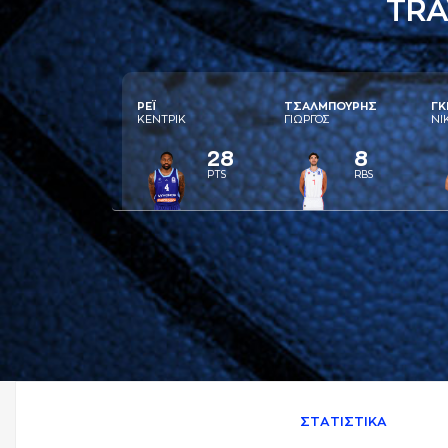
TRA
ΡΕΪ
ΤΣAΛΜΠΟΥΡΗΣ
ΓΚ
ΚΕΝΤΡΙΚ
ΓΙΩΡΓΟΣ
ΝΙ
28
8
PTS
RBS
ΣΤAΤΙΣΤΙΚA