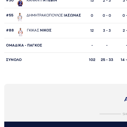
#30
ΚAΝAΝΤΙ
ΝΤΕΒΙΝ
13
2 - 3
3 
#55
ΔΗΜΗΤΡAΚΟΠΟΥΛΟΣ
ΙAΣΩΝAΣ
0
0 - 0
0 
#88
ΓΚΙΚAΣ
ΝΙΚΟΣ
12
3 - 3
2 
ΟΜΑΔΙΚΑ - ΠΑΓΚΟΣ
-
-
ΣΥΝΟΛΟ
102
25 - 33
14 
SH