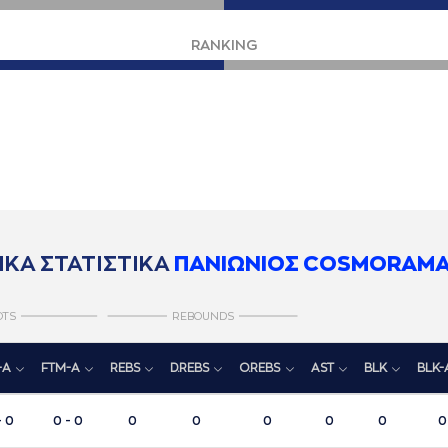
RANKING
ΙΚΑ ΣΤΑΤΙΣΤΙΚΑ
ΠΑΝΙΩΝΙΟΣ COSMORAMA
OTS
REBOUNDS
-A
FTM-A
REBS
D.REBS
O.REBS
AST
BLK
BLK-
- 0
0 - 0
0
0
0
0
0
0