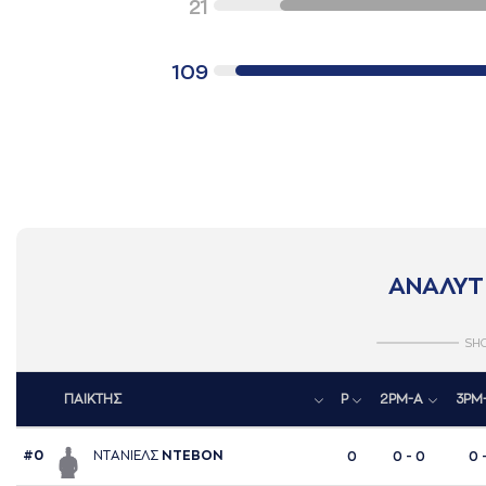
21
109
ΑΝΑΛΥΤ
SH
ΠΑΙΚΤΗΣ
P
2PM-A
3PM
#0
ΝΤAΝΙΕΛΣ
ΝΤΕΒΟΝ
0
0 - 0
0 