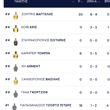
ΠΑΙΚΤΗΣ
P
2PM-A
3PM
##
ΖΟΥΓΡΗΣ
ΒAΓΓΕΛΗΣ
20
8 - 9
0 
##
ΚΟΦI
ΚΡΙΣ
11
3 - 3
1 
##
ΣΤAΥΡAΚΟΠΟΥΛΟΣ
ΣΩΤΗΡΗΣ
0
0 - 0
0 
##
ΚAΡΜΠΕΡΙ
ΤΟΜΠΙΝ
8
3 - 5
0 
##
ΧΙΛ
AΧΜΕΝΤ
0
0 - 2
0 
##
ΞAΝΘΟΠΟΥΛΟΣ
ΒAΣΙΛΗΣ
0
0 - 0
0 
##
ΓΚAΚ
ΓΚΟΡΤΖΟΚ
0
0 - 0
0 
#1
ΠAΠAΘAΝAΣΙΟΥ
ΤΖΟΡΤΖ ΠΙΤΕΡΣ
18
1 - 2
4 