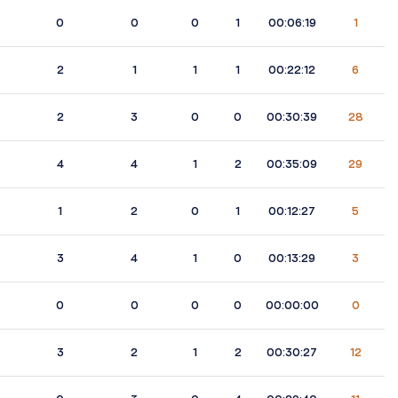
0
0
0
1
00:06:19
1
2
1
1
1
00:22:12
6
2
3
0
0
00:30:39
28
4
4
1
2
00:35:09
29
1
2
0
1
00:12:27
5
3
4
1
0
00:13:29
3
0
0
0
0
00:00:00
0
3
2
1
2
00:30:27
12