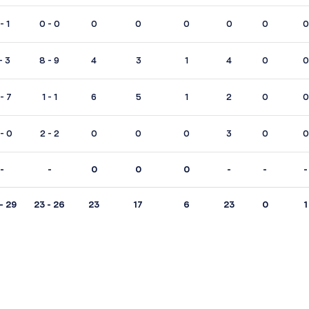
 - 1
0 - 0
0
0
0
0
0
0
- 3
8 - 9
4
3
1
4
0
0
- 7
1 - 1
6
5
1
2
0
0
- 0
2 - 2
0
0
0
3
0
0
-
-
0
0
0
-
-
-
- 29
23 - 26
23
17
6
23
0
1