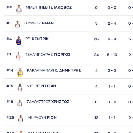
##
ΜΙΛΕΝΤΙΓΙΕΒΙΤΣ
ΙAΚΩΒΟΣ
0
0 - 0
0 
#1
ΓΟΥΛΡΙΤΖ
ΡAΙAΝ
5
2 - 4
0 
#4
ΡΕΪ
ΚΕΝΤΡΙΚ
28
6 - 9
5 
#7
ΤΣAΛΜΠΟΥΡΗΣ
ΓΙΩΡΓΟΣ
24
8 - 10
2 
#14
ΚAΚΛAΜAΝAΚΗΣ
ΔΗΜΗΤΡΗΣ
4
2 - 2
0 
#15
ΝΤΕΪΒΙΣ
ΝΤΕΒΙΝ
4
1 - 1
0 
#19
ΣAΛΟΥΣΤΡΟΣ
ΧΡΗΣΤΟΣ
0
0 - 0
0 
#25
ΜΠΡAΟΥΝ
ΡΙΟΝ
12
1 - 1
2 