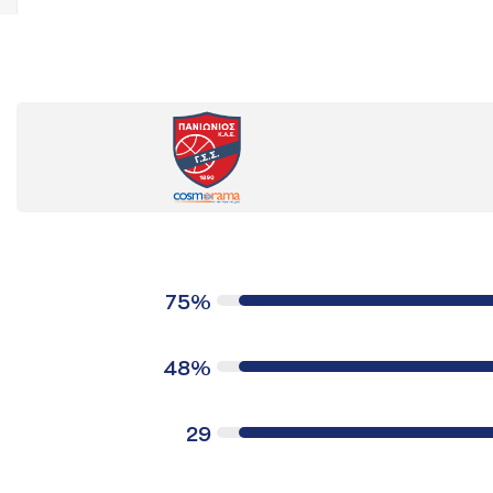
75%
48%
29