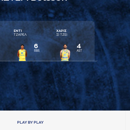
ΕΝΤΙ
ΧAΡΙΣ
ΤΖAΡΕΛ
ΣΙ ΤΖΕΙ
6
4
RBS
AST
PLAY BY PLAY