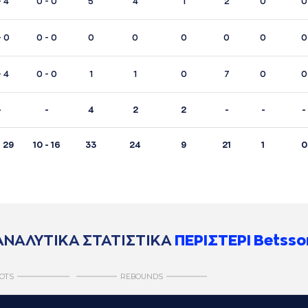
- 4
0 - 0
5
4
1
2
0
0
- 0
0 - 0
0
0
0
0
0
0
- 4
0 - 0
1
1
0
7
0
0
-
-
4
2
2
-
-
-
- 29
10 - 16
33
24
9
21
1
0
ΑΝΑΛΥΤΙΚΑ ΣΤΑΤΙΣΤΙΚΑ
ΠΕΡΙΣΤΕΡΙ Betsso
OTS
REBOUNDS