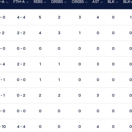
-A
FTM-A
REBS
D.REBS
O.REBS
AST
BLK
BLK-
- 0
4 - 4
5
2
3
4
0
1
- 2
2 - 2
4
3
1
0
0
0
- 0
0 - 0
0
0
0
0
0
0
- 4
2 - 2
1
1
0
3
0
0
- 1
0 - 0
1
1
0
0
0
0
- 1
0 - 2
2
2
0
3
0
0
- 0
0 - 0
0
0
0
0
0
0
- 10
4 - 4
0
0
0
4
0
0