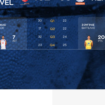
VEL
30
Q1
22
ΙΚAΣ
ΖΟΥΓΡΗΣ
ΚΟΣ
ΒAΓΓΕΛΗΣ
17
Q2
22
7
20
Q3
32
24
AST
PTS
Q4
23
25