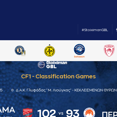
#StoiximanGBL
CF1 - Classification Games
15
Δ.Α.Κ. Γλυφάδας "Μ. Λιούγκας" - ΚΕΚΛΕΙΣΜΕΝΩΝ ΘΥΡΩΝ
AMA
102
93
ΠΕΡ
vs