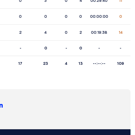
0
3
0
4
00:29:40
11
0
0
0
0
00:00:00
0
2
4
0
2
00:19:38
14
-
0
-
0
-
-
17
23
4
13
--:--:--
109
n