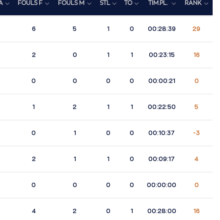
A
FOULS F
FOULS M
STL
TO
TIM.PL.
RANK
6
5
1
0
00:28:39
29
2
0
1
1
00:23:15
16
0
0
0
0
00:00:21
0
1
2
1
1
00:22:50
5
0
1
0
0
00:10:37
-3
2
1
1
0
00:09:17
4
0
0
0
0
00:00:00
0
4
2
0
1
00:28:00
16