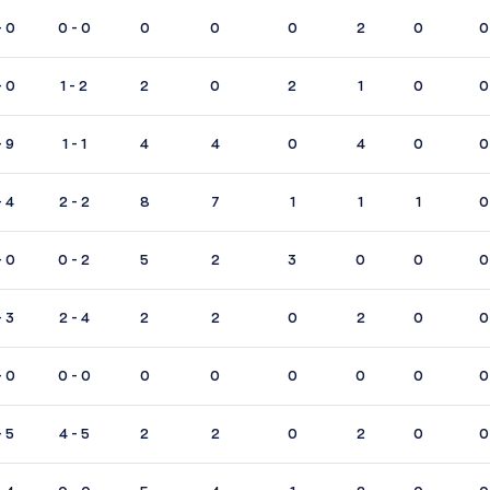
- 0
0 - 0
0
0
0
2
0
0
- 0
1 - 2
2
0
2
1
0
0
- 9
1 - 1
4
4
0
4
0
0
- 4
2 - 2
8
7
1
1
1
0
- 0
0 - 2
5
2
3
0
0
0
- 3
2 - 4
2
2
0
2
0
0
- 0
0 - 0
0
0
0
0
0
0
- 5
4 - 5
2
2
0
2
0
0