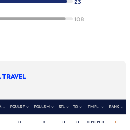
23
108
 TRAVEL
A
FOULS F
FOULS M
STL
TO
TIM.PL.
RANK
0
0
0
0
00:00:00
0