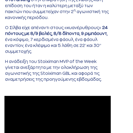
επίδοση του ήταν η καλύτερη μεταξύ των
η
παικτών που συμμετείχαν στην 2
αγωνιστική της
κανονικής περιόδου.
Ο Σίλβα είχε απέναντι στους «κυανέρυθρους»
24
πόντους με 8/9 βολές, 8/8 δίποντα, 9 ριμπάουντ,
ένα κόψιμο, 7 κερδισμένα φάουλ, ένα φάουλ
εναντίον, ένα κλέψιμο και 5 λάθη σε 22’ και 30’’
συμμετοχής.
Η ανάδειξη του Stoiximan MVP of the Week
γίνεται ανεξάρτητα με την ολοκλήρωση της
αγωνιστικής της Stoiximan GBL και αφορά τις
αναμετρήσεις της προηγούμενης εβδομάδας.