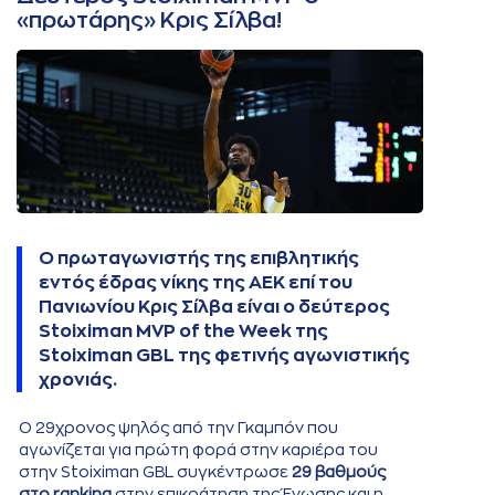
«πρωτάρης» Κρις Σίλβα!
Ο πρωταγωνιστής της επιβλητικής
εντός έδρας νίκης της ΑΕΚ επί του
Πανιωνίου Κρις Σίλβα είναι ο δεύτερος
Stoiximan MVP of the Week της
Stoiximan GBL της φετινής αγωνιστικής
χρονιάς.
Ο 29χρονος ψηλός από την Γκαμπόν που
αγωνίζεται για πρώτη φορά στην καριέρα του
στην Stoiximan GBL συγκέντρωσε
29 βαθμούς
στο ranking
στην επικράτηση της Ένωσης και η