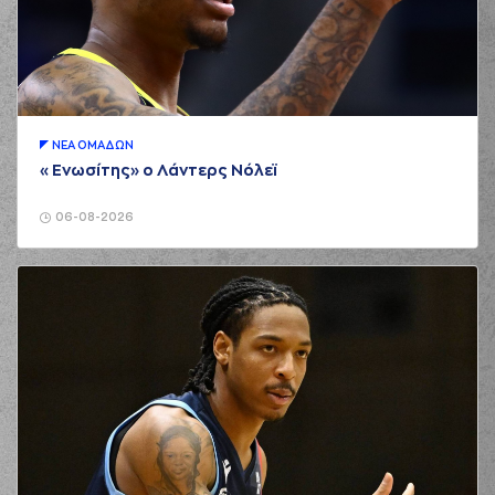
ΝΕA ΟΜAΔΩΝ
«Ενωσίτης» ο Λάντερς Νόλεϊ
06-08-2026