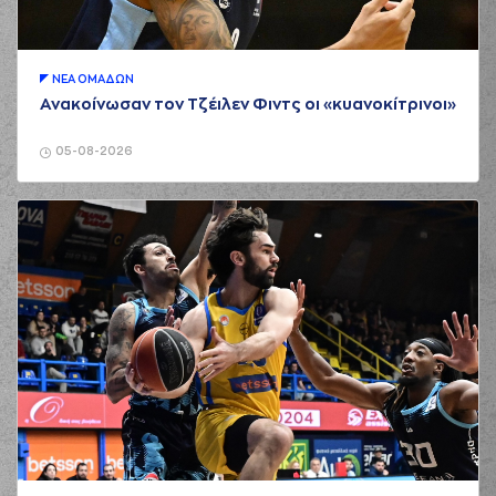
ΝΕA ΟΜAΔΩΝ
Ανακοίνωσαν τον Τζέιλεν Φιντς οι «κυανοκίτρινοι»
05-08-2026