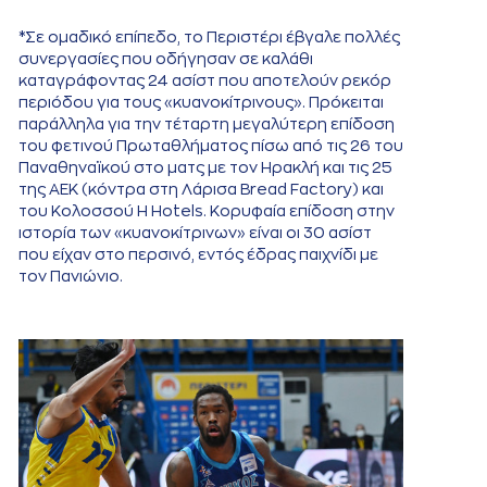
*Σε ομαδικό επίπεδο, το Περιστέρι έβγαλε πολλές
συνεργασίες που οδήγησαν σε καλάθι
καταγράφοντας 24 ασίστ που αποτελούν ρεκόρ
περιόδου για τους «κυανοκίτρινους». Πρόκειται
παράλληλα για την τέταρτη μεγαλύτερη επίδοση
του φετινού Πρωταθλήματος πίσω από τις 26 του
Παναθηναϊκού στο ματς με τον Ηρακλή και τις 25
της ΑΕΚ (κόντρα στη Λάρισα Bread Factory) και
του Κολοσσού H Hotels. Κορυφαία επίδοση στην
ιστορία των «κυανοκίτρινων» είναι οι 30 ασίστ
που είχαν στο περσινό, εντός έδρας παιχνίδι με
τον Πανιώνιο.