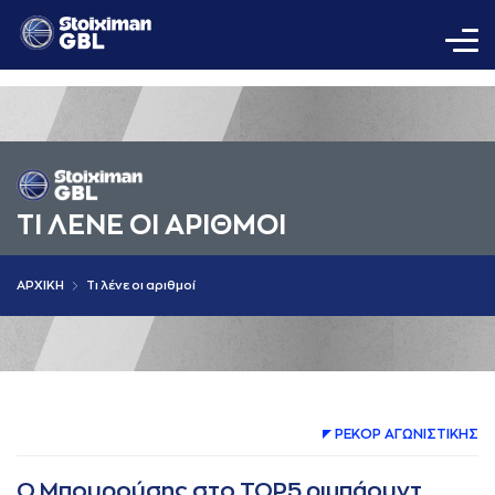
ΤΙ ΛΕΝΕ ΟΙ AΡΙΘΜΟΙ
AΡΧΙΚΗ
Τι λένε οι αριθμοί
ΡΕΚΟΡ AΓΩΝΙΣΤΙΚΗΣ
Ο Μπουρούσης στο ΤΟΡ5 ριμπάουντ