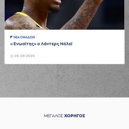
ΝΕA ΟΜAΔΩΝ
«Ενωσίτης» ο Λάντερς Νόλεϊ
06-08-2026
ΜΕΓΑΛΟΣ
ΧΟΡΗΓΟΣ