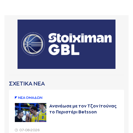
ΣΧΕΤΙΚΑ ΝΕΑ
ΝΕA ΟΜAΔΩΝ
Ανανέωσε με τον Τζον Ιτούνας
το Περιστέρι Betsson
07-08-2026