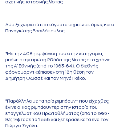
σχετικής, ιστορικής λίστας.
Δύο ξεχωριστά επιτεύγματα σημείωσε όμως και ο
Παναγιώτης Βασιλόπουλος...
*Με την 408η εμφάνιση του στην κατηγορία,
μπήκε στην πρώτη 20άδα της λίστας στα χρόνια
της Α' Εθνικής (από το 1963-64). Ο διεθνής
φόργουορντ «έπιασε» στη 18η θέση τον
Δημήτρη Φωσσέ και τον Μηνά Γκέκο.
*Παράλληλα με τα τρία ριμπάουντ που είχε χθες,
έγινε ο 11ος ριμπάουντερ στην ιστορία του
επαγγελματικού Πρωταθλήματος (από το 1992-
93). Έφτασε τα 1.556 και ξεπέρασε κατά ένα τον
Γιώργο Σιγάλα.