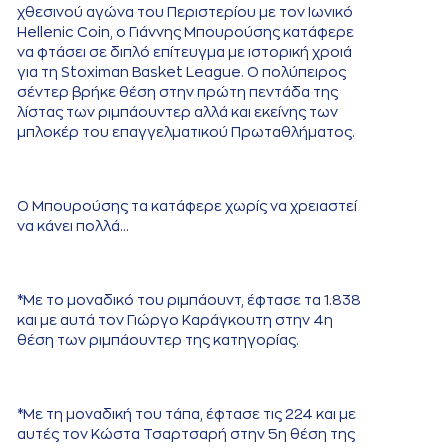
χθεσινού αγώνα του Περιστερίου με τον Ιωνικό
Hellenic Coin, ο Γιάννης Μπουρούσης κατάφερε
να φτάσει σε διπλό επίτευγμα με ιστορική χροιά
για τη Stoximan Basket League. Ο πολύπειρος
σέντερ βρήκε θέση στην πρώτη πεντάδα της
λίστας των ριμπάουντερ αλλά και εκείνης των
μπλοκέρ του επαγγελματικού Πρωταθλήματος.
Ο Μπουρούσης τα κατάφερε χωρίς να χρειαστεί
να κάνει πολλά...
*Με το μοναδικό του ριμπάουντ, έφτασε τα 1.838
και με αυτά τον Γιώργο Καράγκουτη στην 4η
θέση των ριμπάουντερ της κατηγορίας.
*Με τη μοναδική του τάπα, έφτασε τις 224 και με
αυτές τον Κώστα Τσαρτσαρή στην 5η θέση της