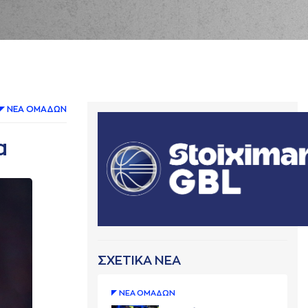
ΝΕA ΟΜAΔΩΝ
a
ΣΧΕΤΙΚΑ ΝΕΑ
ΝΕA ΟΜAΔΩΝ