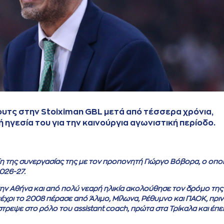
ουτς στην Stoiximan GBL μετά από τέσσερα χρόνια,
 ηγεσία του για την καινούργια αγωνιστική περίοδο.
η της συνεργασίας της με τον προπονητή Γιώργο Βόβορα, ο οπο
026-27.
την Αθήνα και από πολύ νεαρή ηλικία ακολούθησε τον δρόμο της
χρι το 2008 πέρασε από Άλιμο, Μίλωνα, Ρέθυμνο και ΠΑΟΚ, πριν
ρεψε στο ρόλο του assistant coach, πρώτα στα Τρίκαλα και έπε