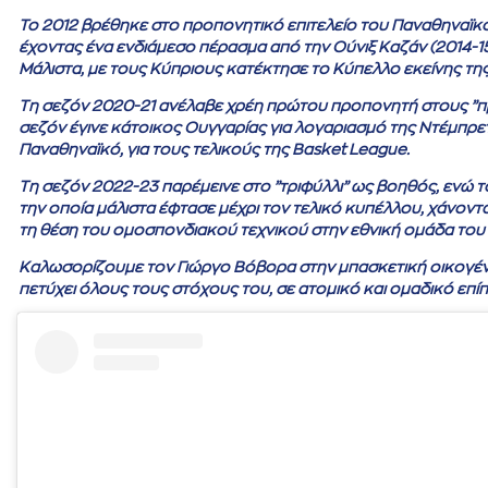
Το 2012 βρέθηκε στο προπονητικό επιτελείο του Παναθηναϊκού
έχοντας ένα ενδιάμεσο πέρασμα από την Ούνιξ Καζάν (2014-1
Μάλιστα, με τους Κύπριους κατέκτησε το Κύπελλο εκείνης της 
Τη σεζόν 2020-21 ανέλαβε χρέη πρώτου προπονητή στους ”πρά
σεζόν έγινε κάτοικος Ουγγαρίας για λογαριασμό της Ντέμπρετσ
Παναθηναϊκό, για τους τελικούς της Basket League.
Τη σεζόν 2022-23 παρέμεινε στο ”τριφύλλι” ως βοηθός, ενώ 
την οποία μάλιστα έφτασε μέχρι τον τελικό κυπέλλου, χάνοντα
τη θέση του ομοσπονδιακού τεχνικού στην εθνική ομάδα του 
Καλωσορίζουμε τον Γιώργο Βόβορα στην μπασκετική οικογένει
πετύχει όλους τους στόχους του, σε ατομικό και ομαδικό επί