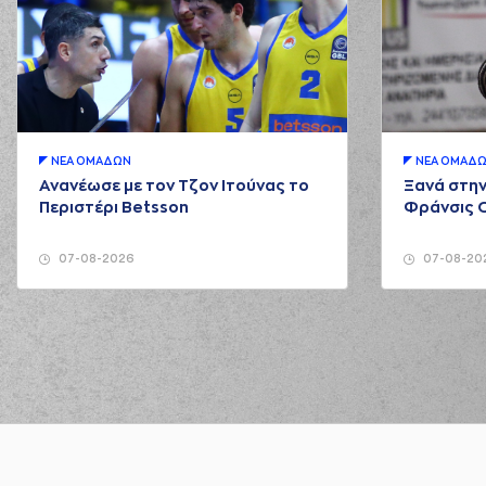
ΝΕA ΟΜAΔΩΝ
ΝΕA ΟΜAΔ
Ανανέωσε με τον Τζον Ιτούνας το
Ξανά στην
Περιστέρι Betsson
Φράνσις 
07-08-2026
07-08-20