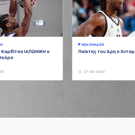
ΩΝ
ΝΕA ΟΜAΔΩΝ
 Καρδίτσα ΙΑΠΩΝΙΚΗ ο
Παίκτης του Άρη ο Άντα
Οκόρο
26
07-08-2026