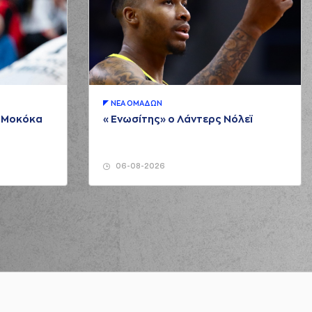
ΝΕA ΟΜAΔΩΝ
μ Μοκόκα
«Ενωσίτης» ο Λάντερς Νόλεϊ
06-08-2026