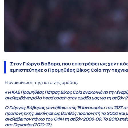
Στον Γιώργο Βόβορα, που επιστρέφει ως χεντ κό
εμπιστεύτηκε ο Προμηθέας Βίκος Cola την τεχνική
Η ανακοίνωση της πατρινής ομάδας:
«Η ΚΑΕ Προμηθέας Πάτρας Βίκος Cola ανακοινώνει την έναρξ
αναλαμβάνει ρόλο head coach στην ομάδα μας για τη σεζόν 2
Ο Γιώργος Βόβορας γεννήθηκε στις 18 Ιανουαρίου του 1977 σ
προπονητικής. Ξεκίνησε ως βοηθός προπονητή το 2000 και μέ
αναλάβει τον πάγκο του ΟΦΗ τη σεζόν 2008-09. Το 2010 επέστ
στο Περιστέρι (2010-12).