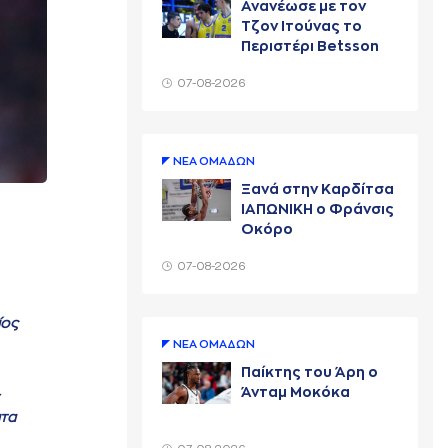
Ανανέωσε με τον
Τζον Ιτούνας το
Περιστέρι Betsson
07-08-2026
ΝΕA ΟΜAΔΩΝ
Ξανά στην Καρδίτσα
ΙΑΠΩΝΙΚΗ ο Φράνσις
Οκόρο
07-08-2026
ίος
ΝΕA ΟΜAΔΩΝ
Παίκτης του Άρη ο
Άνταμ Μοκόκα
ιτα