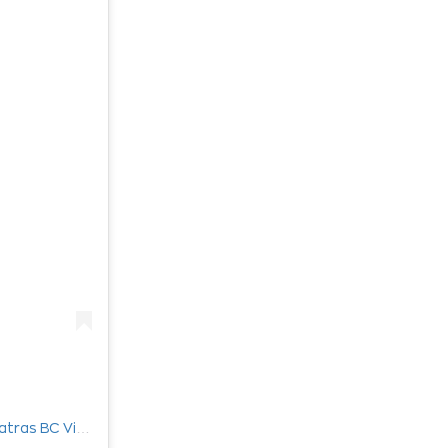
Η δημοσίευση κοινοποιήθηκε από το χρήστη Promitheas Patras BC Vikos Cola (@promitheas_patras)