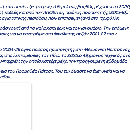
, στο οποίο είχε μια μακρά θητεία ως βοηθός μέχρι και το 2020
5), καθώς και από τον ΑΠΟΕΛ ως πρώτος προπονητής (2015-16).
αγωνιστικής περιόδου, πριν επιστρέψει ξανά στο ”τριφύλλι”.
σινους”, από το καλοκαίρι έως και τον Ιανουάριο. Την επόμενη
εν, για να επιστρέψει στο φινάλε της σεζόν 2021-22 στον
το 2024-25 έγινε πρώτος προπονητής στη λιθουανική Νεπτούνας,
ς στις λεπτομέρειες τον τίτλο. To 2025,ο 49χρονος τεχνικός αν
Μπαχρέιν, την οποία κατείχε μέχρι την προηγούμενη εβδομάδα
α του Προμηθέα Πάτρας. Του ευχόμαστε να έχει υγεία και να
πεδο».