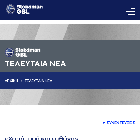
ΤΕΛΕΥΤΑΙΑ ΝΕΑ
AΡΧΙΚΗ
ΤΕΛΕΥΤΑΙΑ ΝΕΑ
ΣΥΝΕΝΤΕΥΞΕΙΣ
«Χαρά, τιμή και ευθύνη»