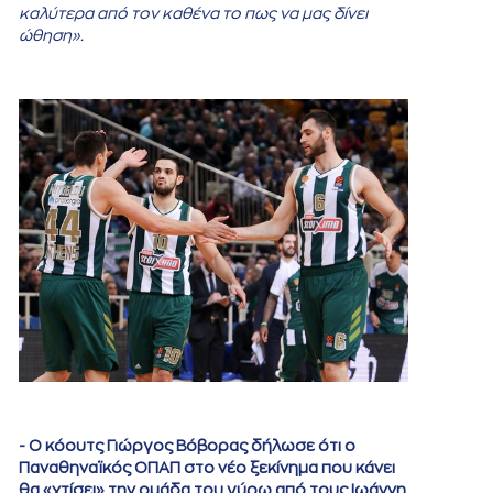
καλύτερα από τον καθένα το πως να μας δίνει
ώθηση».
- Ο κόουτς Γιώργος Βόβορας δήλωσε ότι ο
Παναθηναϊκός ΟΠΑΠ στο νέο ξεκίνημα που κάνει
θα «χτίσει» την ομάδα του γύρω από τους Ιωάννη