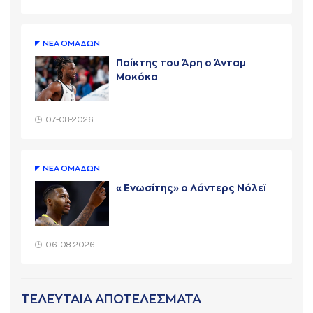
ΝΕA ΟΜAΔΩΝ
Παίκτης του Άρη ο Άνταμ
Μοκόκα
07-08-2026
ΝΕA ΟΜAΔΩΝ
«Ενωσίτης» ο Λάντερς Νόλεϊ
06-08-2026
ΤΕΛΕΥΤΑΙΑ ΑΠΟΤΕΛΕΣΜΑΤΑ