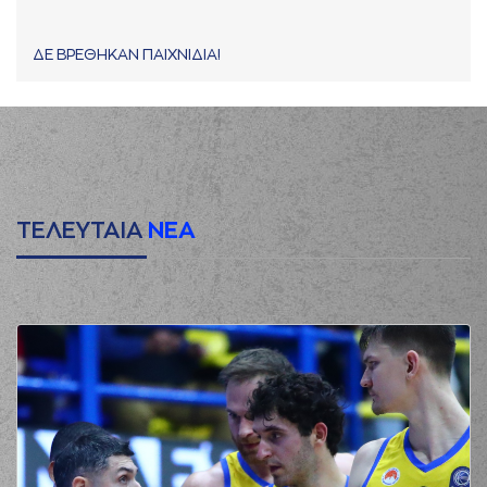
ΔΕ ΒΡΕΘΗΚΑΝ ΠΑΙΧΝΙΔΙΑ!
ΤΕΛΕΥΤΑΙΑ
ΝΕΑ