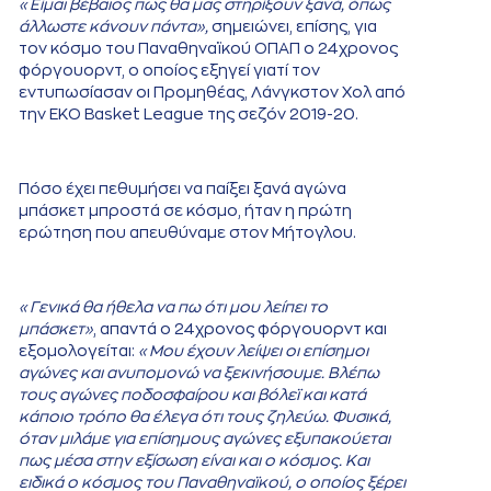
«Είμαι βέβαιος πως θα μας στηρίξουν ξανά, όπως
άλλωστε κάνουν πάντα»,
σημειώνει, επίσης, για
τον κόσμο του Παναθηναϊκού ΟΠΑΠ ο 24χρονος
φόργουορντ, ο οποίος εξηγεί γιατί τον
εντυπωσίασαν οι Προμηθέας, Λάνγκστον Χολ από
την EKO Basket League της σεζόν 2019-20.
Πόσο έχει πεθυμήσει να παίξει ξανά αγώνα
μπάσκετ μπροστά σε κόσμο, ήταν η πρώτη
ερώτηση που απευθύναμε στον Μήτογλου.
«Γενικά θα ήθελα να πω ότι μου λείπει το
μπάσκετ»
, απαντά ο 24χρονος φόργουορντ και
εξομολογείται:
«Μου έχουν λείψει οι επίσημοι
αγώνες και ανυπομονώ να ξεκινήσουμε. Βλέπω
τους αγώνες ποδοσφαίρου και βόλεϊ και κατά
κάποιο τρόπο θα έλεγα ότι τους ζηλεύω. Φυσικά,
όταν μιλάμε για επίσημους αγώνες εξυπακούεται
πως μέσα στην εξίσωση είναι και ο κόσμος. Και
ειδικά ο κόσμος του Παναθηναϊκού, ο οποίος ξέρει