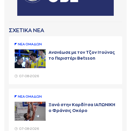
ΣΧΕΤΙΚΑ ΝΕΑ
ΝΕA ΟΜAΔΩΝ
Ανανέωσε με τον Τζον Ιτούνας
το Περιστέρι Betsson
07-08-2026
ΝΕA ΟΜAΔΩΝ
Ξανά στην Καρδίτσα ΙΑΠΩΝΙΚΗ
ο Φράνσις Οκόρο
07-08-2026