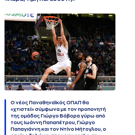
Ο νέος Παναθηναϊκός ΟΠΑΠ θα
«χτιστεί» σύμφωνα με τον προπονητή
της ομάδας Γιώργο Βόβορα γύρω από
τους Ιωάννη Παπαπέτρου, Γιώργο
Παπαγιάννη και τον Ντίνο Μήτογλου, ο