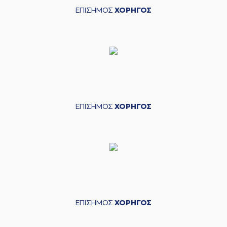
ΕΠΙΣΗΜΟΣ
ΧΟΡΗΓΟΣ
ΕΠΙΣΗΜΟΣ
ΧΟΡΗΓΟΣ
ΕΠΙΣΗΜΟΣ
ΧΟΡΗΓΟΣ