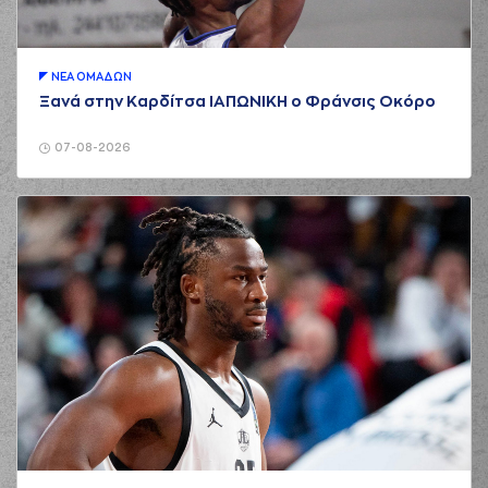
ΝΕA ΟΜAΔΩΝ
Ξανά στην Καρδίτσα ΙΑΠΩΝΙΚΗ ο Φράνσις Οκόρο
07-08-2026