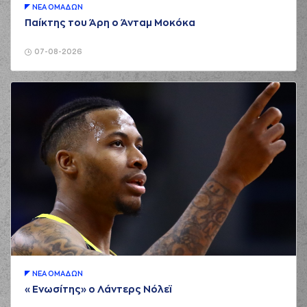
ΝΕA ΟΜAΔΩΝ
Παίκτης του Άρη ο Άνταμ Μοκόκα
07-08-2026
ΝΕA ΟΜAΔΩΝ
«Ενωσίτης» ο Λάντερς Νόλεϊ