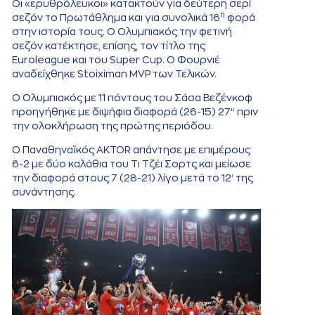
Οι «ερυθρόλευκοι» κατακτούν για δεύτερη σερί
η
σεζόν το Πρωτάθλημα και για συνολικά 16
φορά
στην ιστορία τους. Ο Ολυμπιακός την φετινή
σεζόν κατέκτησε, επίσης, τον τίτλο της
Euroleague και του Super Cup. Ο Φουρνιέ
αναδείχθηκε Stoiximan MVP των Τελικών.
Ο Ολυμπιακός με 11 πόντους του Σάσα Βεζένκοφ
προηγήθηκε με διψήφια διαφορά (26-15) 27’’ πριν
την ολοκλήρωση της πρώτης περιόδου.
Ο Παναθηναϊκός AKTOR απάντησε με επιμέρους
6-2 με δύο καλάθια του Τι Τζέι Σορτς και μείωσε
την διαφορά στους 7 (28-21) λίγο μετά το 12’ της
συνάντησης.