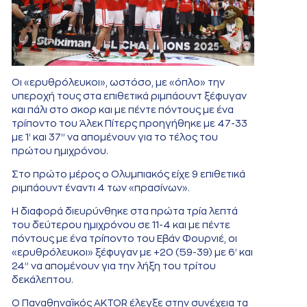
Οι «ερυθρόλευκοι», ωστόσο, με «όπλο» την
υπεροχή τους στα επιθετικά ριμπάουντ ξέφυγαν
και πάλι στο σκορ και με πέντε πόντους με ένα
τρίποντο του Άλεκ Πίτερς προηγήθηκε με 47-33
με 1’ και 37’’ να απομένουν για το τέλος του
πρώτου ημιχρόνου.
Στο πρώτο μέρος ο Ολυμπιακός είχε 9 επιθετικά
ριμπάουντ έναντι 4 των «πρασίνων».
Η διαφορά διευρύνθηκε στα πρώτα τρία λεπτά
του δεύτερου ημιχρόνου σε 11-4 και με πέντε
πόντους με ένα τρίποντο του Εβάν Φουρνιέ, οι
«ερυθρόλευκοι» ξέφυγαν με +20 (59-39) με 6’ και
24’’ να απομένουν για την λήξη του τρίτου
δεκάλεπτου.
Ο Παναθηναϊκός AKTOR έλεγξε στην συνέχεια τα