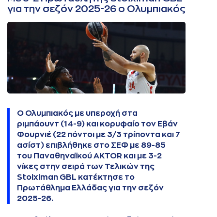
για την σεζόν 2025-26 ο Ολυμπιακός
Ο Ολυμπιακός με υπεροχή στα
ριμπάουντ (14-9) και κορυφαίο τον Εβάν
Φουρνιέ (22 πόντοι με 3/3 τρίποντα και 7
ασίστ) επιβλήθηκε στο ΣΕΦ με 89-85
του Παναθηναϊκού AKTOR και με 3-2
νίκες στην σειρά των Τελικών της
Stoiximan GBL κατέκτησε το
Πρωτάθλημα Ελλάδας για την σεζόν
2025-26.