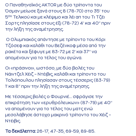
Ο Παναθηναϊκός AKTOR με δύο τρίποντα του
Όσμαν μείωσε ξανά στους 8 (78-70) στο 35’ του
ου
5
Τελικού και με κλέψιμο και λέι απ του Τι Τζέι
Σορτς πλησίασε στους έξι (78-72) 4’ και 40’’ πριν
την λήξη της αναμέτρησης.
Ο Ολυμπιακός απάντησε με τρίποντο του Κόρι
Τζόσεφ και καλάθι του Βεζένκοφ μέσα από την
ρακέτα και ξέφυγε με 83-72 με 2’ και 37’’ να
απομένουν για το τέλος του αγώνα.
Οι «πράσινοι», ωστόσο, με δύο βολές του
Νάιντζελ Χέιζ – Ντέιβις, καλάθι και τρίποντο του
Τολιόπουλου πλησίασαν στους τέσσερις (83-79)
1’ και 8’’ πριν την λήξη της αναμέτρησης.
Με τέσσερις βολές ο Φουρνιέ… σφράγισε την
επικράτηση των «ερυθρόλευκων» (87-79) με 40’’
να απομένουν για το τέλος του ματς ενώ
μεσολάβησε άστοχο μακρινό τρίποντο του Χέιζ –
Ντέιβις.
Τα δεκάλεπτα:
26-17, 47-35, 69-59, 89-85.