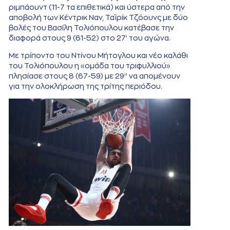
ριμπάουντ (11-7 τα επιθετικά) και ύστερα από την
αποβολή των Κέντρικ Ναν, Ταϊρίκ Τζόουνς με δύο
βολές του Βασίλη Τολιόπουλου κατέβασε την
διαφορά στους 9 (61-52) στο 27’ του αγώνα.
Με τρίποντο του Ντίνου Μήτογλου και νέο καλάθι
του Τολιόπουλου η «ομάδα του τριφυλλιού»
πλησίασε στους 8 (67-59) με 29’’ να απομένουν
για την ολοκλήρωση της τρίτης περιόδου.