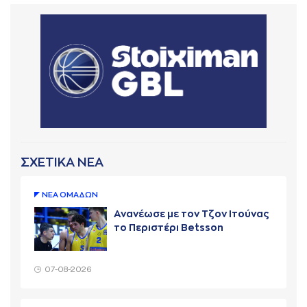
ΣΧΕΤΙΚΑ ΝΕΑ
ΝΕA ΟΜAΔΩΝ
Ανανέωσε με τον Τζον Ιτούνας
το Περιστέρι Betsson
07-08-2026