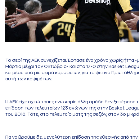
Το σερί της ΑΕΚ συνεχίζεται. Έφτασε ένα χρόνο χωρίς ήττα 
Μάρτιο μέχρι τον Οκτώβριο- και στο 17-0 στην Basket Leagu
και μέσα από μία σειρά κορυφαίων, για το φετινό Πρωτάθλημα
αυτή των κοψιμάτων.
Η ΑΕΚ είχε οχτώ τάπες ενώ καμία άλλη ομάδα δεν ξεπέρασε τι
επίδοση των τελευταίων 123 αγώνων της στην Basket League 
του 2016. Τότε, στο τελευταίο ματς της σεζόν, στον 3ο μικρό 
Για να βρούμε δε, μεγαλύτερη επίδοση της χθεσινής από τη