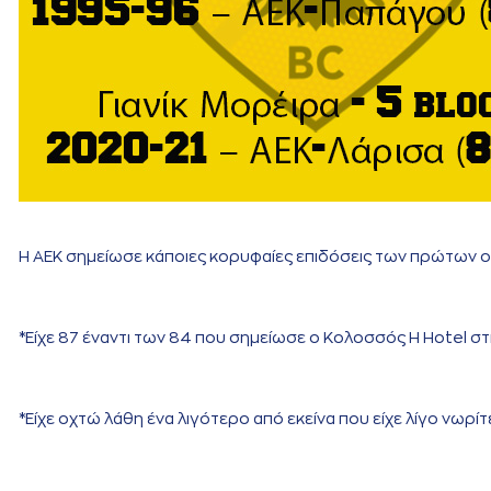
Η ΑΕΚ σημείωσε κάποιες κορυφαίες επιδόσεις των πρώτων ο
*Είχε 87 έναντι των 84 που σημείωσε ο Κολοσσός H Hotel στ
*Είχε οχτώ λάθη ένα λιγότερο από εκείνα που είχε λίγο νωρί