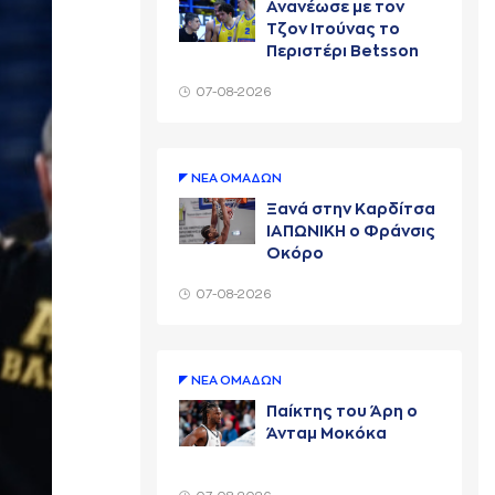
Ανανέωσε με τον
Τζον Ιτούνας το
Περιστέρι Betsson
07-08-2026
ΝΕA ΟΜAΔΩΝ
Ξανά στην Καρδίτσα
ΙΑΠΩΝΙΚΗ ο Φράνσις
Οκόρο
07-08-2026
ΝΕA ΟΜAΔΩΝ
Παίκτης του Άρη ο
Άνταμ Μοκόκα