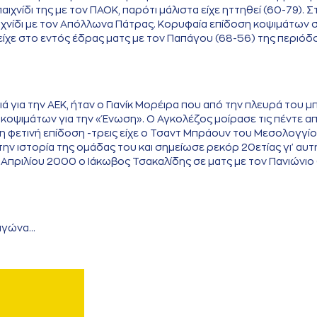
νίδι της με τον ΠΑΟΚ, παρότι μάλιστα είχε ηττηθεί (60-79). Σ
παιχνίδι με τον Απόλλωνα Πάτρας. Κορυφαία επίδοση κοψιμάτων 
υ είχε στο εντός έδρας ματς με τον Παπάγου (68-56) της περιόδ
 για την ΑΕΚ, ήταν ο Γιανίκ Μορέιρα που από την πλευρά του μ
κοψιμάτων για την «Ένωση». Ο Αγκολέζος μοίρασε τις πέντε απ
ρη φετινή επίδοση -τρεις είχε ο Τσαντ Μπράουν του Μεσολογγί
ν ιστορία της ομάδας του και σημείωσε ρεκόρ 20ετίας γι' αυτ
16 Απριλίου 2000 ο Ιάκωβος Τσακαλίδης σε ματς με τον Πανιώνιο
γώνα...