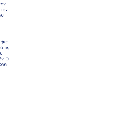
την
στην
ου
πήκε
ό τις
ου
ήν! Ο
 (66-