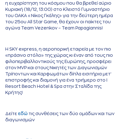
η ευχαρίστηση του κόσμου που θα βρεθεί αύριο
Κυριακή (18/12, 13:00) στο Κλειστό Γυμναστήριο
του ΟΑΚΑ «Νίκος Γκάλης» για την δεύτερη ημέρα
του 25ου All Star Game, θα έχουν οι παίκτες του
αγώνα Team Vezenkov – Team Papagiannis!
Η SKY express, η αεροπορική εταιρεία με τον πιο
«πράσινο στόλο» της χώρας κι έναν από τους πιο
φιλοπεριβαλλοντικούς της Ευρώπης, προσφέρει
στον MVP και στους Νικητές των Διαγωνισμών
Τρίποντων και Καρφωμάτων δίπλα εισιτήρια μετ’
επιστροφής και διαμονή για ένα τριήμερο στο I
Resort Beach Hotel & Spa στην Σταλίδα της
Κρήτης!
Δείτε
εδώ
τις συνθέσεις των δύο ομάδων και των
διαγωνισμών