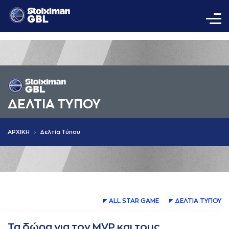
ΔΕΛΤΙA ΤΥΠΟΥ
AΡΧΙΚΗ
Δελτία Τύπου
ALL STAR GAME
ΔΕΛΤΙA ΤΥΠΟΥ
Τα δώρα για τον MVP και τους