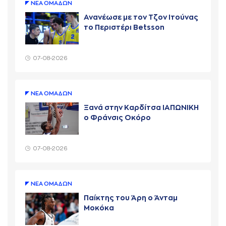
ΝΕA ΟΜAΔΩΝ
Ανανέωσε με τον Τζον Ιτούνας
το Περιστέρι Betsson
07-08-2026
ΝΕA ΟΜAΔΩΝ
Ξανά στην Καρδίτσα ΙΑΠΩΝΙΚΗ
ο Φράνσις Οκόρο
07-08-2026
ΝΕA ΟΜAΔΩΝ
Παίκτης του Άρη ο Άνταμ
Μοκόκα