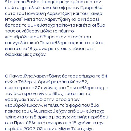
Stoiximan Basket League μπήκε μέσα από τον
πρώτο ημιτελικό των πλέι οφ με τον Προμηθέα
αυτό του Γιαννούλη Λαρεντζάκη και του Τάιλερ
Ντόρσεϊ. Μετά τον Λαρεντζάκη και ο Ντόρσεϊ
έφτασε τα 50+ εύστοχα τρίποντα και έτσι οι δυο
τους συνέθεσαν μόλις το πέμπτο
«ερυθρόλευκο» δίδυμο στην ιστορία του
επαγγελματικού Πρωταθλήματος και το πρώτο
έπειτα από 18 χρόνια με τέτοια επίδοση στη
διάρκεια μιας σεζόν.
Ο Γιαννούλης Λαρεντζάκης έφτασε σήμερα τα 54
ενώ ο Τάιλερ Ντόρσεϊ μετράει πλέον 52,
αμφότεροι σε 27 αγώνες του Πρωταθλήματος με
τον δεύτερο να γίνει ο 39ος που σπάει το
«φράγμα» των 50 στην ιστορία των
«ερυθρόλευκων». Η τελευταία φορά που δύο
παίκτες του Ολυμπιακού είχαν από 50+ εύστοχα
τρίποντα στη διάρκεια μιας αγωνιστικής περιόδου
στο Πρωτάθλημα ήταν πριν από 18 χρόνια, στην
περίοδο 2002-03 όταν ο Μίλαν Τόμιτς είχε