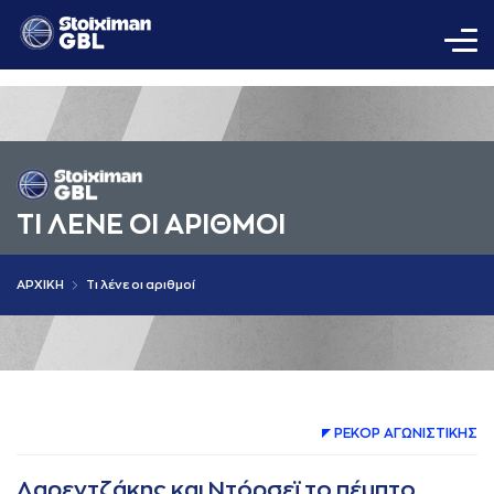
ΤΙ ΛΕΝΕ ΟΙ AΡΙΘΜΟΙ
AΡΧΙΚΗ
Τι λένε οι αριθμοί
ΡΕΚΟΡ AΓΩΝΙΣΤΙΚΗΣ
Λαρεντζάκης και Ντόρσεϊ το πέμπτο