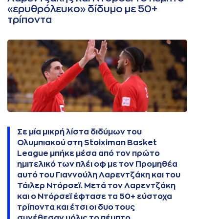
«ερυθρόλευκο» δίδυμο με 50+
τρίποντα
Σε μία μικρή λίστα διδύμων του
Ολυμπιακού στη Stoiximan Basket
League μπήκε μέσα από τον πρώτο
ημιτελικό των πλέι οφ με τον Προμηθέα
αυτό του Γιαννούλη Λαρεντζάκη και του
Τάιλερ Ντόρσεϊ. Μετά τον Λαρεντζάκη
και ο Ντόρσεϊ έφτασε τα 50+ εύστοχα
τρίποντα και έτσι οι δυο τους
συνέθεσαν μόλις το πέμπτο