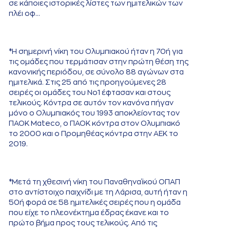
σε κάποιες ιστορικές λίστες των ημιτελικών των
πλέι οφ…
*Η σημερινή νίκη του Ολυμπιακού ήταν η 70ή για
τις ομάδες που τερμάτισαν στην πρώτη θέση της
κανονικής περιόδου, σε σύνολο 88 αγώνων στα
ημιτελικά. Στις 25 από τις προηγούμενες 28
σειρές οι ομάδες του Νο1 έφτασαν και στους
τελικούς. Κόντρα σε αυτόν τον κανόνα πήγαν
μόνο ο Ολυμπιακός του 1993 αποκλείοντας τον
ΠΑΟΚ Mateco, ο ΠΑΟΚ κόντρα στον Ολυμπιακό
το 2000 και ο Προμηθέας κόντρα στην ΑΕΚ το
2019.
*Μετά τη χθεσινή νίκη του Παναθηναϊκού ΟΠΑΠ
στο αντίστοιχο παιχνίδι με τη Λάρισα, αυτή ήταν η
50ή φορά σε 58 ημιτελικές σειρές που η ομάδα
που είχε το πλεονέκτημα έδρας έκανε και το
πρώτο βήμα προς τους τελικούς. Από τις