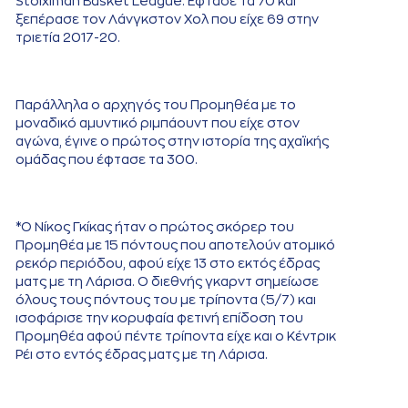
Stoiximan Basket League. Έφτασε τα 70 και
ξεπέρασε τον Λάνγκστον Χολ που είχε 69 στην
τριετία 2017-20.
Παράλληλα ο αρχηγός του Προμηθέα με το
μοναδικό αμυντικό ριμπάουντ που είχε στον
αγώνα, έγινε ο πρώτος στην ιστορία της αχαϊκής
ομάδας που έφτασε τα 300.
*Ο Νίκος Γκίκας ήταν ο πρώτος σκόρερ του
Προμηθέα με 15 πόντους που αποτελούν ατομικό
ρεκόρ περιόδου, αφού είχε 13 στο εκτός έδρας
ματς με τη Λάρισα. Ο διεθνής γκαρντ σημείωσε
όλους τους πόντους του με τρίποντα (5/7) και
ισοφάρισε την κορυφαία φετινή επίδοση του
Προμηθέα αφού πέντε τρίποντα είχε και ο Κέντρικ
Ρέι στο εντός έδρας ματς με τη Λάρισα.