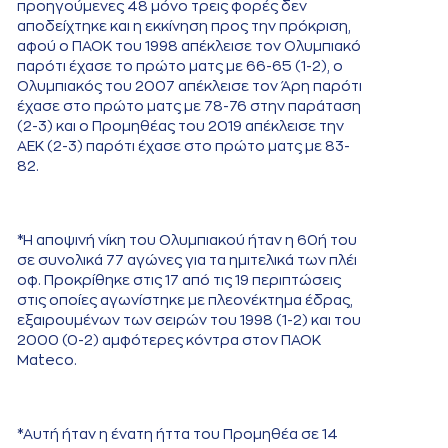
προηγούμενες 48 μόνο τρεις φορές δεν
αποδείχτηκε και η εκκίνηση προς την πρόκριση,
αφού ο ΠΑΟΚ του 1998 απέκλεισε τον Ολυμπιακό
παρότι έχασε το πρώτο ματς με 66-65 (1-2), ο
Ολυμπιακός του 2007 απέκλεισε τον Άρη παρότι
έχασε στο πρώτο ματς με 78-76 στην παράταση
(2-3) και ο Προμηθέας του 2019 απέκλεισε την
ΑΕΚ (2-3) παρότι έχασε στο πρώτο ματς με 83-
82.
*Η αποψινή νίκη του Ολυμπιακού ήταν η 60ή του
σε συνολικά 77 αγώνες για τα ημιτελικά των πλέι
οφ. Προκρίθηκε στις 17 από τις 19 περιπτώσεις
στις οποίες αγωνίστηκε με πλεονέκτημα έδρας,
εξαιρουμένων των σειρών του 1998 (1-2) και του
2000 (0-2) αμφότερες κόντρα στον ΠΑΟΚ
Mateco.
*Αυτή ήταν η ένατη ήττα του Προμηθέα σε 14