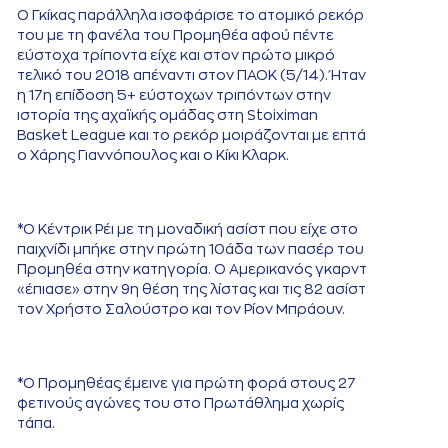
Ο Γκίκας παράλληλα ισοφάρισε το ατομικό ρεκόρ
του με τη φανέλα του Προμηθέα αφού πέντε
εύστοχα τρίποντα είχε και στον πρώτο μικρό
τελικό του 2018 απέναντι στον ΠΑΟΚ (5/14). Ήταν
η 17η επίδοση 5+ εύστοχων τριπόντων στην
ιστορία της αχαϊκής ομάδας στη Stoiximan
Basket League και το ρεκόρ μοιράζονται με επτά
ο Χάρης Γιαννόπουλος και ο Κίκι Κλαρκ.
*Ο Κέντρικ Ρέι με τη μοναδική ασίστ που είχε στο
παιχνίδι μπήκε στην πρώτη 10άδα των πασέρ του
Προμηθέα στην κατηγορία. Ο Αμερικανός γκαρντ
«έπιασε» στην 9η θέση της λίστας και τις 82 ασίστ
τον Χρήστο Σαλούστρο και τον Ρίον Μπράουν.
*Ο Προμηθέας έμεινε για πρώτη φορά στους 27
φετινούς αγώνες του στο Πρωτάθλημα χωρίς
τάπα.