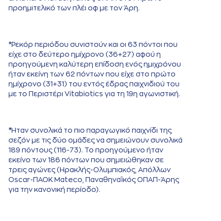
προημιτελικό των πλέι οφ με τον Άρη.
*Ρεκόρ περιόδου συνιστούν και οι 63 πόντοι που
είχε στο δεύτερο ημίχρονο (36+27) αφού η
προηγούμενη καλύτερη επίδοση ενός ημιχρόνου
ήταν εκείνη των 62 πόντων που είχε στο πρώτο
ημίχρονο (31+31) του εντός έδρας παιχνιδιού του
με το Περιστέρι Vitabiotics για τη 19η αγωνιστική.
*Ήταν συνολικά το πιο παραγωγικό παιχνίδι της
σεζόν με τις δύο ομάδες να σημειώνουν συνολικά
189 πόντους (116-73). Το προηγούμενο ήταν
εκείνο των 186 πόντων που σημειώθηκαν σε
τρεις αγώνες (Ηρακλής-Ολυμπιακός, Απόλλων
Oscar-ΠΑΟΚ Mateco, Παναθηναϊκός ΟΠΑΠ-Άρης
για την κανονική περίοδο).