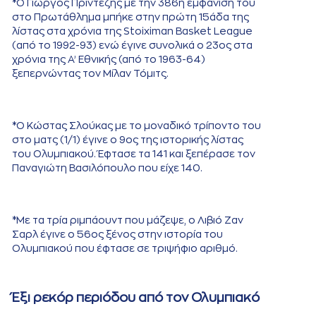
*Ο Γιώργος Πρίντεζης με την 386η εμφάνιση του
στο Πρωτάθλημα μπήκε στην πρώτη 15άδα της
λίστας στα χρόνια της Stoiximan Basket League
(από το 1992-93) ενώ έγινε συνολικά ο 23ος στα
χρόνια της Α’ Εθνικής (από το 1963-64)
ξεπερνώντας τον Μίλαν Τόμιτς.
*Ο Κώστας Σλούκας με το μοναδικό τρίποντο του
στο ματς (1/1) έγινε ο 9ος της ιστορικής λίστας
του Ολυμπιακού. Έφτασε τα 141 και ξεπέρασε τον
Παναγιώτη Βασιλόπουλο που είχε 140.
*Με τα τρία ριμπάουντ που μάζεψε, ο Λιβιό Ζαν
Σαρλ έγινε ο 56ος ξένος στην ιστορία του
Ολυμπιακού που έφτασε σε τριψήφιο αριθμό.
Έξι ρεκόρ περιόδου από τον Ολυμπιακό