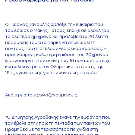
Ο Γιώργος Τανούλης άρπαξε την ευκαιρία που
του έδωσε ο Μάκης Γιατράς, έπαιξε σε ολόκληρο
το δεύτερο ημίχρονο και πρόλαβε στα 20 λεπτά
παρουσίας του στο παρκέ να σημειώσει 17
πόντους που αποτελούν νέο ρεκόρ καριέρας. Η
προηγούμενη καλύτερη επίδοση του 20χρονου
φόργουορντ ήταν εκείνη των 16 πόντων που είχε
και πάλι κόντρα στον Ολυμπιακό, στο ματς της
16ης αγωνιστικής για την κανονική περίοδο.
Ακόμη για τους φιλοξενούμενους…
*Ο Δημήτρης Αγραβάνης έκανε την εμφάνιση που
τον έβαλε στην πρώτη πεντάδα των παικτών του
Προμηθέα με τα περισσότερα παιχνίδια στη