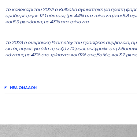
Το καλοκαίρι του 2022 ο Kulboka αγωνίστηκε για πρώτη φορά
ομάδα μέτρησε 12.1 πόντους (με 44% στο τρίποντο) και 5.3 ρι
και 5.9 ριμπάουντ, με 43% στο τρίποντο.
Το 2023 η ουκρανική Prometey του πρόσφερε συμβόλαιο, όμ
εκτός παρκέ για όλη τη σεζόν. Πέρυσι, υπέγραψε στη λιθουανι
πόντους με 47% στο τρίποντο και 91% στις βολές, και 3.2 ριμ
ΝΕA ΟΜAΔΩΝ