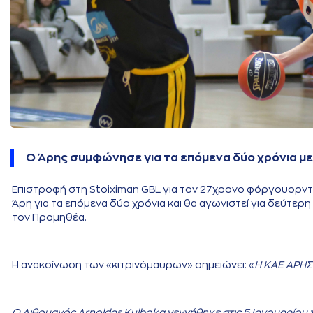
Ο Άρης συμφώνησε για τα επόμενα δύο χρόνια μ
Επιστροφή στη Stoiximan GBL για τον 27χρονο φόργουορντ
Άρη για τα επόμενα δύο χρόνια και θα αγωνιστεί για δεύτερ
τον Προμηθέα.
Η ανακοίνωση των «κιτρινόμαυρων» σημειώνει: «
Η ΚΑΕ ΑΡΗΣ 
Ο Λιθουανός Arnoldas Kulboka γεννήθηκε στις 5 Ιανουαρίου τ