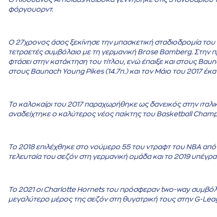
φόργουορντ.
Ο 27χρονος άσος ξεκίνησε την μπασκετική σταδιοδρομία του τ
τετραετές συμβόλαιο με τη γερμανική Brose Bamberg. Στην π
φτάσει στην κατάκτηση του τίτλου, ενώ έπαιξε και στους Baun
στους Baunach Young Pikes (14.7π.) και τον Μάιο του 2017 έ
Το καλοκαίρι του 2017 παραχωρήθηκε ως δανεικός στην ιταλικ
αναδείχτηκε ο καλύτερος νέος παίκτης του Basketball Champ
Το 2018 επιλέχθηκε στο νούμερο 55 του ντραφτ του ΝΒΑ από 
τελευταία του σεζόν στη γερμανική ομάδα και το 2019 υπέγραψ
Το 2021 οι Charlotte Hornets του πρόσφεραν two-way συμβόλ
μεγαλύτερο μέρος της σεζόν στη θυγατρική τους στην G-Le