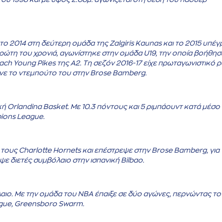
ο 2014 στη δεύτερη ομάδα της Zalgiris Kaunas και το 2015 υπέ
ρώτη του χρονιά, αγωνίστηκε στην ομάδα U19, την οποία βοήθησ
ach Young Pikes της Α2. Τη σεζόν 2016-17 είχε πρωταγωνιστικό 
κανε το ντεμπούτο του στην Brose Bamberg.
ή Orlandina Basket. Με 10.3 πόντους και 5 ριμπάουντ κατά μέσο
ions League.
τους Charlotte Hornets και επέστρεψε στην Brose Bamberg, για 
ε διετές συμβόλαιο στην ισπανική Bilbao.
αιο. Με την ομάδα του ΝΒΑ έπαιξε σε δύο αγώνες, περνώντας το
ague, Greensboro Swarm.