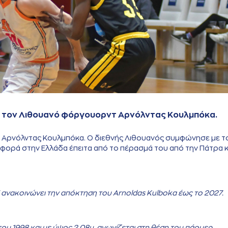
ε τον Λιθουανό φόργουορντ Αρνόλντας Κουλμπόκα.
 Αρνόλντας Κουλμπόκα. Ο διεθνής Λιθουανός συμφώνησε με τ
η φορά στην Ελλάδα έπειτα από το πέρασμά του από την Πάτρα κ
ανακοινώνει την απόκτηση του Arnoldas Kulboka έως το 2027.
ου 1998 και με ύψος 2.08μ. αγωνίζεται στη θέση του πάουερ