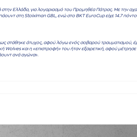
 στην Ελλάδα, για λογαριασμό του Προμηθέα Πάτρας. Με την αχα
μπάουντ στη Stoiximan GBL, ενώ στο BKT EuroCup είχε 14.7 πόντ
ως στάθηκε άτυχος, αφού λόγω ενός σοβαρού τραυματισμού, έμ
κή Wolves και η «επιστροφή» του ήταν εξαιρετική, αφού μέτρησε 
πάουντ ανά αγώνα
».