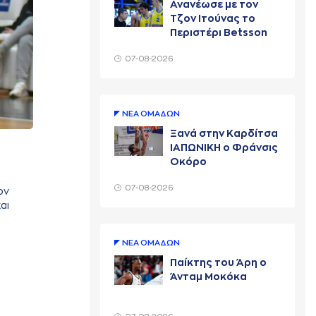
Ανανέωσε με τον
Τζον Ιτούνας το
Περιστέρι Betsson
07-08-2026
ΝΕA ΟΜAΔΩΝ
Ξανά στην Καρδίτσα
ΙΑΠΩΝΙΚΗ ο Φράνσις
Οκόρο
07-08-2026
ον
αι
ΝΕA ΟΜAΔΩΝ
Παίκτης του Άρη ο
Άνταμ Μοκόκα