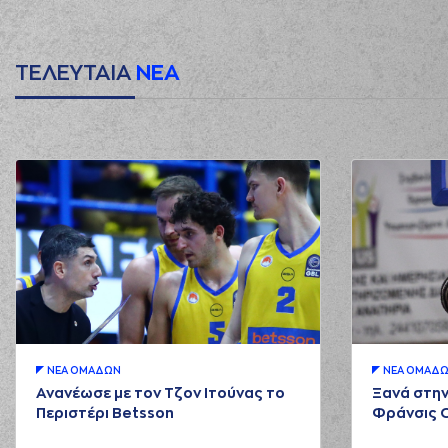
ΤΕΛΕΥΤΑΙΑ
ΝΕΑ
ΝΕA ΟΜAΔΩΝ
ΝΕA ΟΜAΔ
Ανανέωσε με τον Τζον Ιτούνας το
Ξανά στην
Περιστέρι Betsson
Φράνσις 