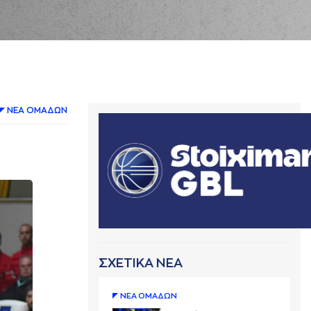
ΝΕA ΟΜAΔΩΝ
ΣΧΕΤΙΚΑ ΝΕΑ
ΝΕA ΟΜAΔΩΝ