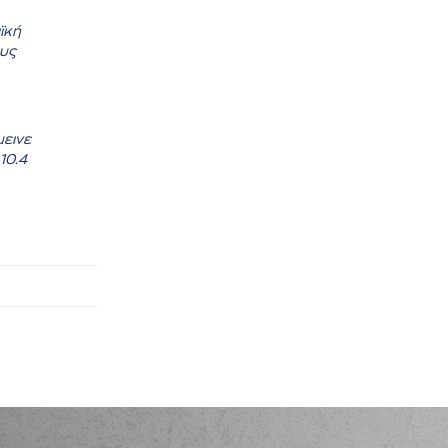
ϊκή
ους
εινε
10.4