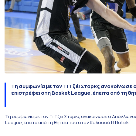
Τη συμφωνία με τον Τι Τζέι Σταρκς ανακοίνωσε 
επιστρέφει στη Basket League, έπειτα από τη θη
Τη συμφωνία με τον Τι Τζέι Σταρκς ανακοίνωσε ο Απόλλωνας
League, έπειτα από τη θητεία του στον Κολοσσό Η Ηοtels.