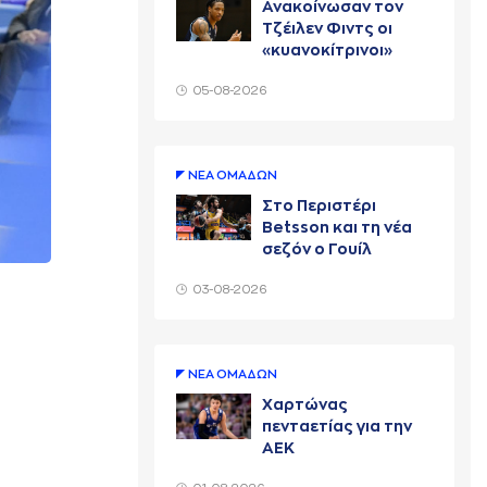
Ανακοίνωσαν τον
Τζέιλεν Φιντς οι
«κυανοκίτρινοι»
05-08-2026
ΝΕA ΟΜAΔΩΝ
Στο Περιστέρι
Betsson και τη νέα
σεζόν ο Γουίλ
Κάριους
03-08-2026
ΝΕA ΟΜAΔΩΝ
Χαρτώνας
πενταετίας για την
ΑΕΚ