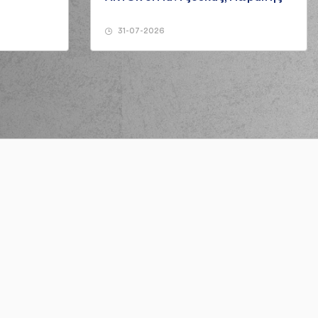
31-07-2026