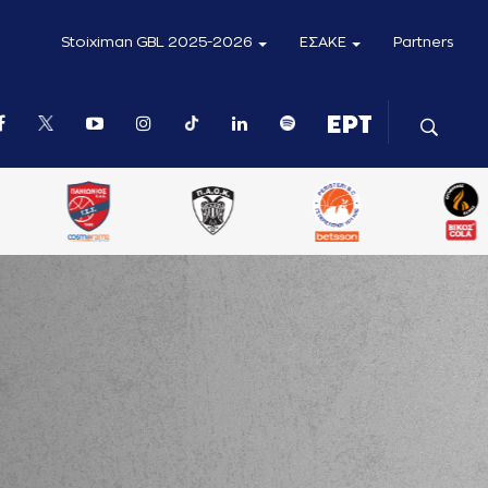
Stoiximan GBL 2025-2026
ΕΣΑΚΕ
Partners