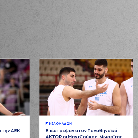
ΝΕA ΟΜAΔΩΝ
 την ΑΕΚ
Επέστρεψαν στον Παναθηναϊκό
AKTOR οι Μαντζούκας, Μωραΐτης