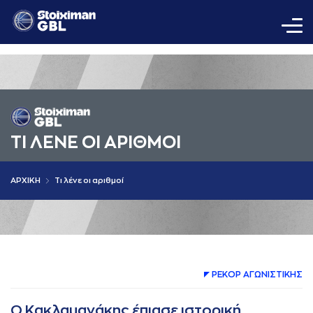
ΤΙ ΛΕΝΕ ΟΙ AΡΙΘΜΟΙ
AΡΧΙΚΗ
Τι λένε οι αριθμοί
ΡΕΚΟΡ AΓΩΝΙΣΤΙΚΗΣ
Ο Κακλαμανάκης έπιασε ιστορική