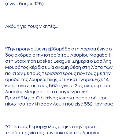
(έγινε 6ος με 126).
Ακόμη για τους νικητές…
*Την προηγούμενη εβδομάδα στη Λάρισα έγινε ο
3ος σκόρερ στην ιστορία του Λαυρίου Megabolt
στη Stoiximan Basket League. Σήμερα ο Βασίλης
Μουράτος κέρδισε μία ακόμη θέση στη λίστα των
παικτών με τους περισσότερους πόντους με την
ομάδα της λαυρεωτικής στην κατηγορία. Είχε 14
και φτάνοντας τους 563 έγινε ο 2ος σκόρερ του
Λαυρίου Megabolt στο επαγγελματικό
Πρωτάθλημα. Ο διεθνής γκαρντ άφησε σήμερα
πίσω του τον Ντόρον Λαμπ που είχε 552 πόντους.
*Ο Πέτρος Γερομιχαλός μπήκε στην πρώτη
τριάδα της λίστας των παικτών του Λαυρίου