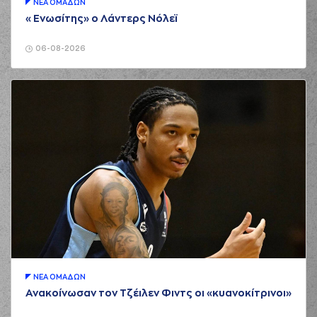
ΝΕA ΟΜAΔΩΝ
«Ενωσίτης» ο Λάντερς Νόλεϊ
06-08-2026
ΝΕA ΟΜAΔΩΝ
Ανακοίνωσαν τον Τζέιλεν Φιντς οι «κυανοκίτρινοι»