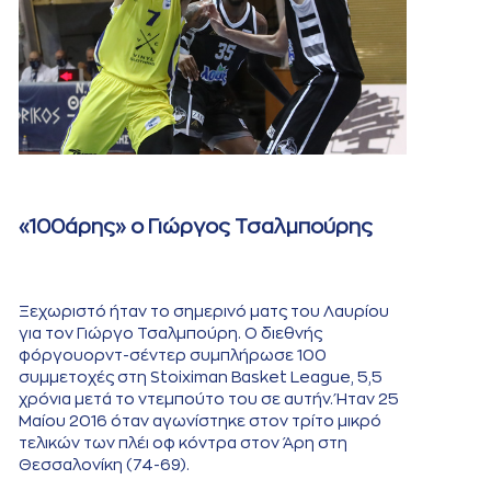
«100άρης» ο Γιώργος Τσαλμπούρης
Ξεχωριστό ήταν το σημερινό ματς του Λαυρίου
για τον Γιώργο Τσαλμπούρη. Ο διεθνής
φόργουορντ-σέντερ συμπλήρωσε 100
συμμετοχές στη Stoiximan Basket League, 5,5
χρόνια μετά το ντεμπούτο του σε αυτήν. Ήταν 25
Μαίου 2016 όταν αγωνίστηκε στον τρίτο μικρό
τελικών των πλέι οφ κόντρα στον Άρη στη
Θεσσαλονίκη (74-69).