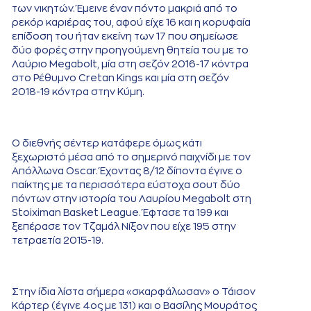
των νικητών. Έμεινε έναν πόντο μακριά από το
ρεκόρ καριέρας του, αφού είχε 16 και η κορυφαία
επίδοση του ήταν εκείνη των 17 που σημείωσε
δύο φορές στην προηγούμενη θητεία του με το
Λαύριο Megabolt, μία στη σεζόν 2016-17 κόντρα
στο Ρέθυμνο Cretan Kings και μία στη σεζόν
2018-19 κόντρα στην Κύμη.
Ο διεθνής σέντερ κατάφερε όμως κάτι
ξεχωριστό μέσα από το σημερινό παιχνίδι με τον
Απόλλωνα Oscar. Έχοντας 8/12 δίποντα έγινε ο
παίκτης με τα περισσότερα εύστοχα σουτ δύο
πόντων στην ιστορία του Λαυρίου Megabolt στη
Stoiximan Basket League. Έφτασε τα 199 και
ξεπέρασε τον Τζαμάλ Νίξον που είχε 195 στην
τετραετία 2015-19.
Στην ίδια λίστα σήμερα «σκαρφάλωσαν» ο Τάισον
Κάρτερ (έγινε 4ος με 131) και ο Βασίλης Μουράτος