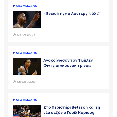
ΝΕA ΟΜAΔΩΝ
«Ενωσίτης» ο Λάντερς Νόλεϊ
06-08-2026
ΝΕA ΟΜAΔΩΝ
Ανακοίνωσαν τον Τζέιλεν
Φιντς οι «κυανοκίτρινοι»
05-08-2026
ΝΕA ΟΜAΔΩΝ
Στο Περιστέρι Betsson και τη
νέα σεζόν ο Γουίλ Κάριους