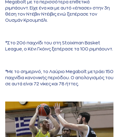
Megabolt με τα περισσότερα επιθετικά
ριμπάουντ. Είχε ένα και με αυτό «έπιασε» στην 3η
θέση τον Ντέβιν Ντέιβις ενώ ξεπέρασε τον
Ουσμάν Κρουμπάλι.
*Στο 20ό παιχνίδι του στη Stoiximan Basket
League, ο Κένι Γκόινς ξεπέρασε τα 100 ριμπάουντ.
*Με το σημερινό, το Λαύριο Megabolt μετράει 150
παιχνίδια κανονικής περιόδου. Ο απολογισμός του
σε αυτά είναι 72 νίκες και 78 ήττες.