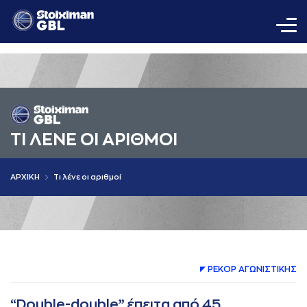
ΤΙ ΛΕΝΕ ΟΙ AΡΙΘΜΟΙ
AΡΧΙΚΗ
Τι λένε οι αριθμοί
ΡΕΚΟΡ AΓΩΝΙΣΤΙΚΗΣ
“Double-double” έπειτα από 45