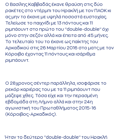
Ο Βασίλης Καββαδάς έκανε θραύση στις δύο
ρακέτες στο ντέρμπι του Ηρακλή με τον ΠΑΟΚ κι
ας μην το έκανε με υψηλά ποσοστά ευστοχίας.
Τελείωσε το παιχνίδι με 13 πόντους και 11
ριμπάουντ στο πρώτο του “double-double” όχι
μόνο στην σεζόν αλλά και έπειτα από 45 μήνες.
Το τελευταίο του το έκανε ως παίκτης του
Αρκαδικού στις 26 Μαρτίου 2016 στο ματς με τον
Κόροιβο έχοντας 11 πόντους και ισάριθμα
ριμπάουντ.
Ο 28χρονος σέντερ παράλληλα, ισοφάρισε το
ρεκόρ καριέρας του με τα 11 ριμπάουντ που
μάζεψε χθες. Τόσα είχε και την περασμένη
εβδομάδα στη Λήμνο αλλά και στην 24η
αγωνιστική του Πρωταθλήματος 2015-16
(Κόροιβος-Αρκαδικός).
Ήταν το δεύτερο “double-double” του Ηρακλή