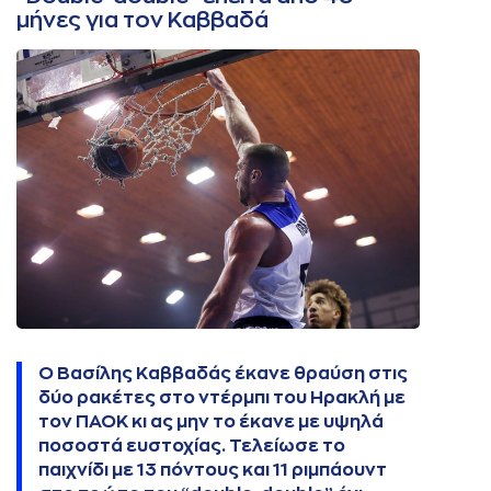
μήνες για τον Καββαδά
Ο Βασίλης Καββαδάς έκανε θραύση στις
δύο ρακέτες στο ντέρμπι του Ηρακλή με
τον ΠΑΟΚ κι ας μην το έκανε με υψηλά
ποσοστά ευστοχίας. Τελείωσε το
παιχνίδι με 13 πόντους και 11 ριμπάουντ