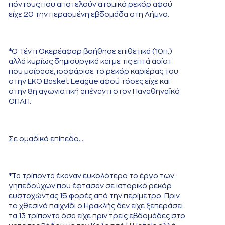
πόντους που αποτελούν ατομικό ρεκόρ αφού
είχε 20 την περασμένη εβδομάδα στη Λήμνο.
*Ο Τέντι Οκερέαφορ βοήθησε επιθετικά (10π.)
αλλά κυρίως δημιουργικά και με τις επτά ασίστ
που μοίρασε, ισοφάρισε το ρεκόρ καριέρας του
στην ΕΚΟ Basket League αφού τόσες είχε και
στην 8η αγωνιστική απέναντι στον Παναθηναϊκό
ΟΠΑΠ.
Σε ομαδικό επίπεδο...
*Τα τρίποντα έκαναν ευκολότερο το έργο των
γηπεδούχων που έφτασαν σε ιστορικό ρεκόρ
ευστοχώντας 15 φορές από την περίμετρο. Πριν
το χθεσινό παιχνίδι ο Ηρακλής δεν είχε ξεπεράσει
τα 13 τρίποντα όσα είχε πριν τρεις εβδομάδες στο