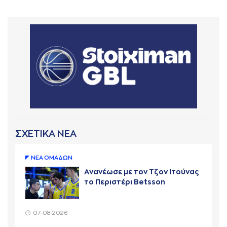
ΣΧΕΤΙΚΑ ΝΕΑ
ΝΕA ΟΜAΔΩΝ
Ανανέωσε με τον Τζον Ιτούνας
το Περιστέρι Betsson
07-08-2026