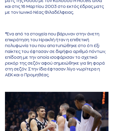
ματς της Ρόδου με τον Κολοσσό H Hotels αλλά
και στις 16 Μαρτίου 2003 στο εκτός έδρας ματς
με τον Ιωνικό Νέας Φιλαδέλφειας.
*Ένα από τα στοιχεία που βάρυναν στην άνετη
επικράτηση του Ηρακλή ήταν η επιθετική
πολυφωνία του που αποτυπώθηκε στο ότι έξι
παίκτες του έφτασαν σε διψήφιο αριθμό πόντων,
επίδοση με την οποία ισοφάρισαν το σχετικό
ρεκόρ της σεζόν αφού σημειώθηκε για 9η φορά
στη σεζόν. Στην ίδια έφτασαν λίγο νωρίτερα η
ΑΕΚ και ο Προμηθέας.