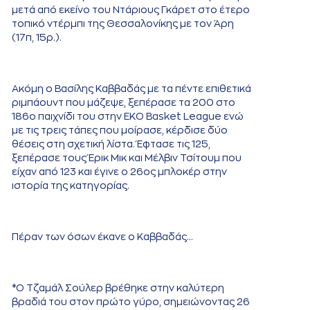
μετά από εκείνο του Ντάριους Γκάρετ στο έτερο
τοπικό ντέρμπι της Θεσσαλονίκης με τον Άρη
(17π, 15ρ.).
Ακόμη ο Βασίλης Καββαδάς με τα πέντε επιθετικά
ριμπάουντ που μάζεψε, ξεπέρασε τα 200 στο
186ο παιχνίδι του στην ΕΚΟ Basket League ενώ
με τις τρεις τάπες που μοίρασε, κέρδισε δύο
θέσεις στη σχετική λίστα. Έφτασε τις 125,
ξεπέρασε τους Έρικ Μικ και Μέλβιν Τσίτουμ που
είχαν από 123 και έγινε ο 26ος μπλοκέρ στην
ιστορία της κατηγορίας.
Πέραν των όσων έκανε ο Καββαδάς...
*Ο Τζαμάλ Σούλερ βρέθηκε στην καλύτερη
βραδιά του στον πρώτο γύρο, σημειώνοντας 26