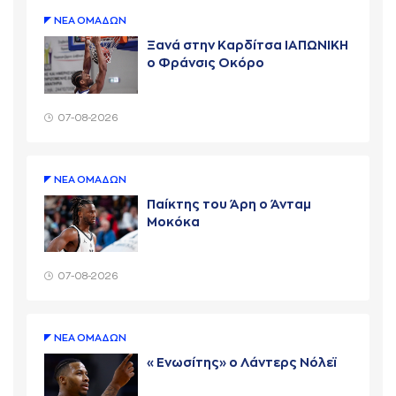
ΝΕA ΟΜAΔΩΝ
Ξανά στην Καρδίτσα ΙΑΠΩΝΙΚΗ
ο Φράνσις Οκόρο
07-08-2026
ΝΕA ΟΜAΔΩΝ
Παίκτης του Άρη ο Άνταμ
Μοκόκα
07-08-2026
ΝΕA ΟΜAΔΩΝ
«Ενωσίτης» ο Λάντερς Νόλεϊ