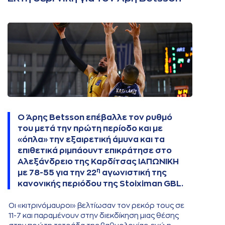
Ο Άρης Betsson επέβαλλε τον ρυθμό
του μετά την πρώτη περίοδο και με
«όπλα» την εξαιρετική άμυνα και τα
επιθετικά ριμπάουντ επικράτησε στο
Αλεξάνδρειο της Καρδίτσας ΙΑΠΩΝΙΚΗ
η
με 78-55 για την 22
αγωνιστική της
κανονικής περιόδου της Stoiximan GBL.
Οι «κιτρινόμαυροι» βελτίωσαν τον ρεκόρ τους σε
11-7 και παραμένουν στην διεκδίκηση μιας θέσης