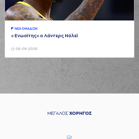
ΝΕA ΟΜAΔΩΝ
«Ενωσίτης» ο Λάντερς Νόλεϊ
06-08-2026
ΜΕΓΑΛΟΣ
ΧΟΡΗΓΟΣ