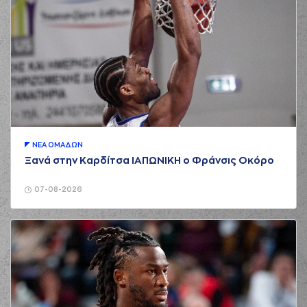
ΝΕA ΟΜAΔΩΝ
Ξανά στην Καρδίτσα ΙΑΠΩΝΙΚΗ ο Φράνσις Οκόρο
07-08-2026