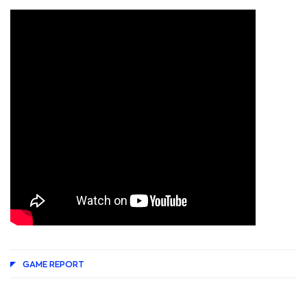
GAME REPORT