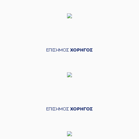
ΕΠΙΣΗΜΟΣ
ΧΟΡΗΓΟΣ
ΕΠΙΣΗΜΟΣ
ΧΟΡΗΓΟΣ