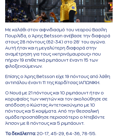
Με καλάθι στον αιφνιδιασμό του νεαρού Βασίλη
Πουρλίδα, ο Άρης Betsson ανέβασε την διαφορά
στους 28 πόντους (62-34) στο 28’ του αγώνα.
Αυτή ήταν και η μεγαλύτερη διαφορά στην
αναμέτρηση για τους «κιτρινόμαυρους» που
πήραν 19 επιθετικά ριμπάουντ έναντι 15 των
φιλοξενούμενων.
Επίσης ο Άρης Betsson είχε 19 πόντους από λάθη
αντιπάλου έναντι 11 της Καρδίτσας ΙΑΠΩΝΙΚΗ.
Ο Νουά με 21 πόντους και 10 ριμπάουντ ήταν ο
κορυφαίος των νικητών και τον ακολούθησε σε
απόδοση ο Κώστας Αντετοκούνμπο με 10
πόντους και 5 κοψίματα. Από την θεσσαλική
ομάδα προσπάθησε περισσότερο ο Ντεβόντε
Άπσον με 8 πόντους και 5 ριμπάουντ.
Τα δεκάλεπτα:
20-17, 45-29, 64-36, 78-55.