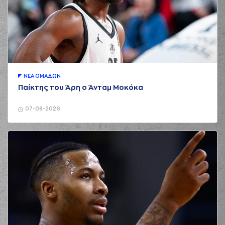
ΝΕA ΟΜAΔΩΝ
Παίκτης του Άρη ο Άνταμ Μοκόκα
07-08-2026