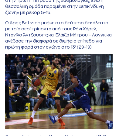
στην πρώτη τετράδα της βαθμολογίας, ενώ η
θεσσαλική ομάδα παραμένει στην «επικίνδυνη
ζώνη» με ρεκόρ 5-15.
Ο Άρης Betsson μπήκε στο δεύτερο δεκάλεπτο
με τρία σερί τρίποντα από τους Ρόνι Χάρελ,
Ντανίλο Άντζουσιτς και Ελάιζα Μήτρου – Λονγκ και
ανέβασε την διαφορά σε διψήφιο επίπεδο για
πρώτη φορά στον αγώνα στο 13’ (29-19).