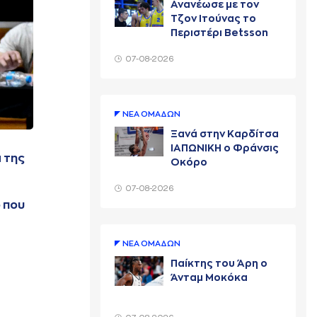
Ανανέωσε με τον
Τζον Ιτούνας το
Περιστέρι Betsson
07-08-2026
ΝΕA ΟΜAΔΩΝ
Ξανά στην Καρδίτσα
ΙΑΠΩΝΙΚΗ ο Φράνσις
 της
Οκόρο
07-08-2026
 που
ΝΕA ΟΜAΔΩΝ
Παίκτης του Άρη ο
Άνταμ Μοκόκα