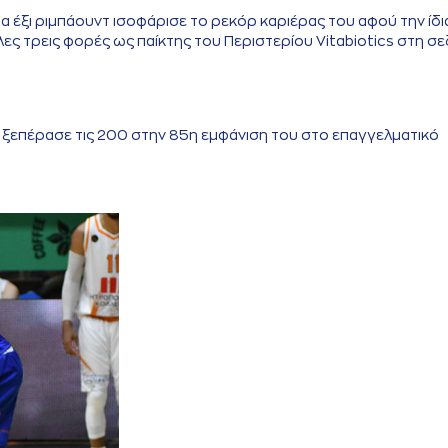
τα έξι ριμπάουντ ισοφάρισε το ρεκόρ καριέρας του αφού την ίδι
λες τρεις φορές ως παίκτης του Περιστερίου Vitabiotics στη σ
, ξεπέρασε τις 200 στην 85η εμφάνιση του στο επαγγελματικό