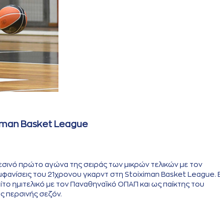
iman Basket League
σινό πρώτο αγώνα της σειράς των μικρών τελικών με τον
μφανίσεις του 21χρονου γκαρντ στη Stoiximan Basket League. Ε
ίτο ημιτελικό με τον Παναθηναϊκό ΟΠΑΠ και ως παίκτης του
ς περσινής σεζόν.