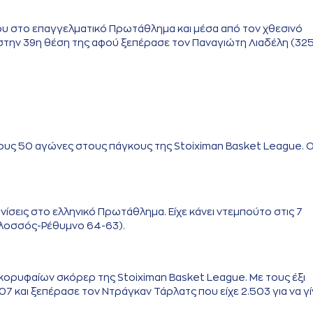
ου στο επαγγελματικό Πρωτάθλημα και μέσα από τον χθεσινό
στην 39η θέση της αφού ξεπέρασε τον Παναγιώτη Λιαδέλη (325
υς 50 αγώνες στους πάγκους της Stoiximan Basket League. 
νίσεις στο ελληνικό Πρωτάθλημα. Είχε κάνει ντεμπούτο στις 7
ολοσσός-Ρέθυμνο 64-63).
ορυφαίων σκόρερ της Stoiximan Basket League. Με τους έξι
7 και ξεπέρασε τον Ντράγκαν Τάρλατς που είχε 2.503 για να γί