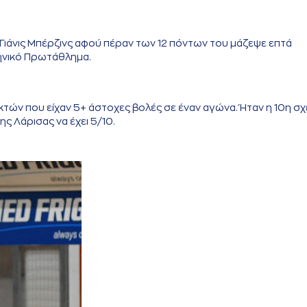
Γιάνις Μπέρζινς αφού πέραν των 12 πόντων του μάζεψε επτά
ληνικό Πρωτάθλημα.
κτών που είχαν 5+ άστοχες βολές σε έναν αγώνα. Ήταν η 10η σχ
 Λάρισας να έχει 5/10.