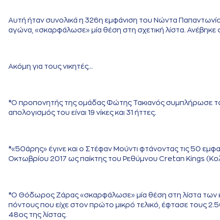
Αυτή ήταν συνολικά η 326η εμφάνιση του Νώντα Παπαντωνί
αγώνα, «σκαρφάλωσε» μία θέση στη σχετική λίστα. Ανέβηκε 
Ακόμη για τους νικητές…
*Ο προπονητής της ομάδας Φώτης Τακιανός συμπλήρωσε το
απολογισμός του είναι 19 νίκες και 31 ήττες.
*«50άρης» έγινε και ο Στέφαν Μούντι φτάνοντας τις 50 εμφα
Οκτωβρίου 2017 ως παίκτης του Ρεθύμνου Cretan Kings (Κ
*Ο Θόδωρος Ζάρας «σκαρφάλωσε» μία θέση στη λίστα των κ
πόντους που είχε στον πρώτο μικρό τελικό, έφτασε τους 2.50
48ος της λίστας.