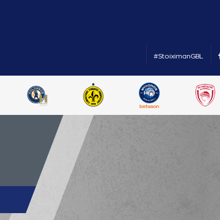
#StoiximanGBL