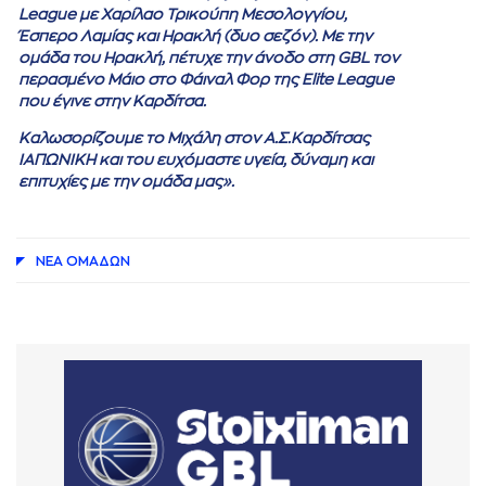
League με Χαρίλαο Τρικούπη Μεσολογγίου,
Έσπερο Λαμίας και Ηρακλή (δυο σεζόν). Με την
ομάδα του Ηρακλή, πέτυχε την άνοδο στη GBL τον
περασμένο Μάιο στο Φάιναλ Φορ της Elite League
που έγινε στην Καρδίτσα.
Καλωσορίζουμε το Μιχάλη στον Α.Σ.Καρδίτσας
ΙΑΠΩΝΙΚΗ και του ευχόμαστε υγεία, δύναμη και
επιτυχίες με την ομάδα μας».
ΝΕA ΟΜAΔΩΝ