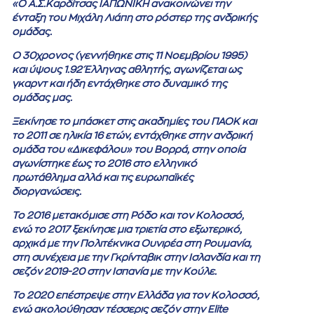
«O Α.Σ.Καρδίτσας ΙΑΠΩΝΙΚΗ ανακοινώνει την
ένταξη του Μιχάλη Λιάπη στο ρόστερ της ανδρικής
ομάδας.
Ο 30χρονος (γεννήθηκε στις 11 Νοεμβρίου 1995)
και ύψους 1.92 Έλληνας αθλητής, αγωνίζεται ως
γκαρντ και ήδη εντάχθηκε στο δυναμικό της
ομάδας μας.
Ξεκίνησε το μπάσκετ στις ακαδημίες του ΠΑΟΚ και
το 2011 σε ηλικία 16 ετών, εντάχθηκε στην ανδρική
ομάδα του «Δικεφάλου» του Βορρά, στην οποία
αγωνίστηκε έως το 2016 στο ελληνικό
πρωτάθλημα αλλά και τις ευρωπαϊκές
διοργανώσεις.
Το 2016 μετακόμισε στη Ρόδο και τον Κολοσσό,
ενώ το 2017 ξεκίνησε μια τριετία στο εξωτερικό,
αρχικά με την Πολιτέκνικα Ουνιρέα στη Ρουμανία,
στη συνέχεια με την Γκρίνταβικ στην Ισλανδία και τη
σεζόν 2019-20 στην Ισπανία με την Κούλε.
Το 2020 επέστρεψε στην Ελλάδα για τον Κολοσσό,
ενώ ακολούθησαν τέσσερις σεζόν στην Elite