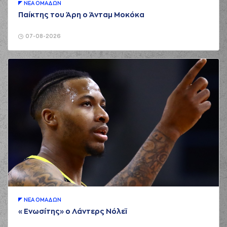
ΝΕA ΟΜAΔΩΝ
Παίκτης του Άρη ο Άνταμ Μοκόκα
07-08-2026
ΝΕA ΟΜAΔΩΝ
«Ενωσίτης» ο Λάντερς Νόλεϊ