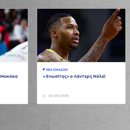
ΝΕA ΟΜAΔΩΝ
μ Μοκόκα
«Ενωσίτης» ο Λάντερς Νόλεϊ
06-08-2026