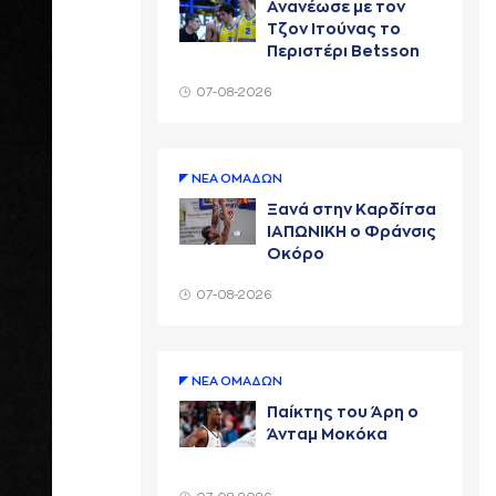
Ανανέωσε με τον
Τζον Ιτούνας το
Περιστέρι Betsson
07-08-2026
ΝΕA ΟΜAΔΩΝ
Ξανά στην Καρδίτσα
ΙΑΠΩΝΙΚΗ ο Φράνσις
Οκόρο
07-08-2026
ΝΕA ΟΜAΔΩΝ
Παίκτης του Άρη ο
Άνταμ Μοκόκα