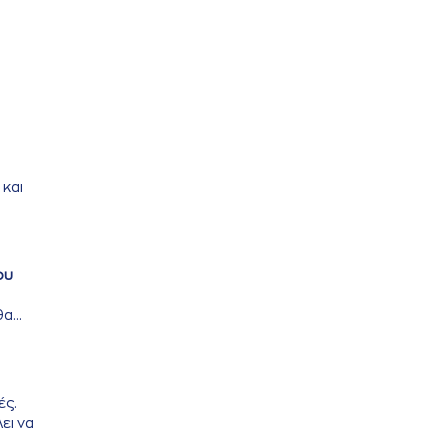
και
ου
α...
ές.
ει να