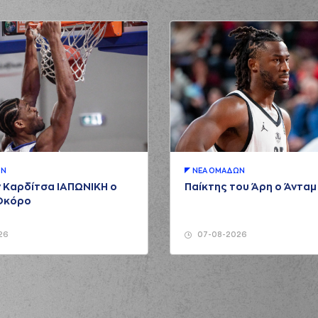
ΩΝ
ΝΕA ΟΜAΔΩΝ
 Καρδίτσα ΙΑΠΩΝΙΚΗ ο
Παίκτης του Άρη ο Άντα
Οκόρο
26
07-08-2026