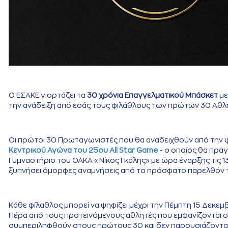
Ο ΕΣΑΚΕ γιορτάζει τα
30 χρόνια Επαγγελματικού Μπάσκετ
με
την ανάδειξη από εσάς τους φιλάθλους των πρώτων 30 Αθλ
Οι πρώτοι 30 Πρωταγωνιστές που θα αναδειχθούν από την 
Κεντρικού Αγώνα του 25ου All Star Game
- ο οποίος θα πρα
Γυμναστήριο του ΟΑΚΑ «Νίκος Γκάλης» με ώρα έναρξης τις 13:
ξυπνήσει όμορφες αναμνήσεις από το πρόσφατο παρελθόν τ
Κάθε φίλαθλος μπορεί να ψηφίζει μέχρι την Πέμπτη 15 Δεκεμβ
Πέρα από τους προτεινόμενους αθλητές που εμφανίζονται στη
συμπεριληφθούν στους πρώτους 30 και δεν παρουσιάζοντα