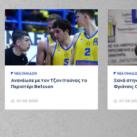
ΝΕA ΟΜAΔΩΝ
ΝΕA ΟΜAΔ
Ανανέωσε με τον Τζον Ιτούνας το
Ξανά στην
Περιστέρι Betsson
Φράνσις 
07-08-2026
07-08-20