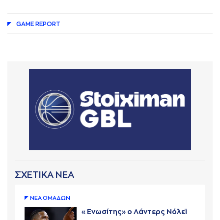
GAME REPORT
ΣΧΕΤΙΚΑ ΝΕΑ
ΝΕA ΟΜAΔΩΝ
«Ενωσίτης» ο Λάντερς Νόλεϊ