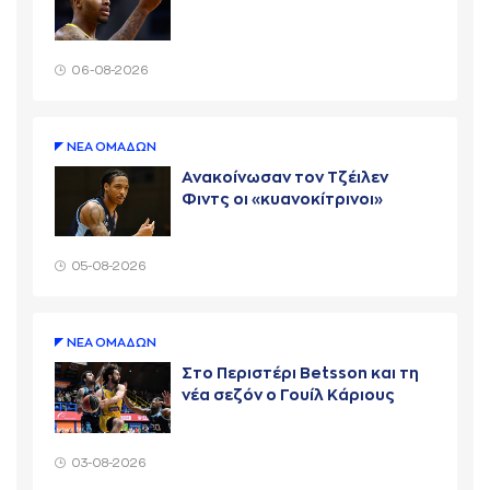
06-08-2026
ΝΕA ΟΜAΔΩΝ
Ανακοίνωσαν τον Τζέιλεν
Φιντς οι «κυανοκίτρινοι»
05-08-2026
ΝΕA ΟΜAΔΩΝ
Στο Περιστέρι Betsson και τη
νέα σεζόν ο Γουίλ Κάριους
03-08-2026