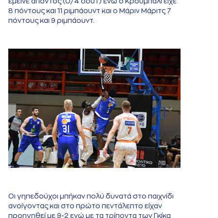
έμεινε άποντος (0/4 σουτ) ενώ ο Κρουμπάλι είχε
8 πόντους και 11 ριμπάουντ και ο Μάριν Μάριτς 7
πόντους και 9 ριμπάουντ.
Οι γηπεδούχοι μπήκαν πολύ δυνατά στο παιχνίδι
ανοίγοντας και στο πρώτο πεντάλεπτο είχαν
προηγηθεί με 9-2 ενώ με τα τρίποντα των Γκίκα