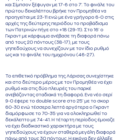
και Σίμπσον ξέφυγαν με 17-6 στο 7'. Το φινάλε του
πρώτου δεκαλέπτου βρήκε τον Προμηθέα να
προηγείται με 23-11 ενώ με ένα γρήγορο 6-0 στις
αρχές της δεύτερης περιόδου το προβάδισμα
των Πατρινών πήγε στο +18 (29-11). Στο 16' ο
Γκραντ με κάρφωμα ανέβασε τη διαφορά πάνω
από τους 20 πόντους (38-17), με τους
γηπεδούχους να συνεχίζουν με τον ίδιο ρυθμό
ως και το φινάλε του ημιχρόνου (46-27).
Το επιθετικό πρόβλημα της Λάρισας συνεχίστηκε
και στο δεύτερο μέρος με τον Προμηθέα να έχει
ρυθμό και στις δύο πλευρές του παρκέ
ανεβάζοντας σταδιακά τη διαφορά. Ενα νέο σερί
9-0 έφερε το double score στο 25' με το σκορ
60-30 ενώ τέσσερα λεπτά αργότερα ο Γκραντ
διαμόρφωσε το 70-35 για να ολοκληρωθεί το
δεκάλεπτο με 74-41. Η τέταρτη περίοδος έμοιαζε
να έχει διαδικαστικό χαρακτήρα με τους
γηπεδούχους να έχουν σταθερά μεγάλη διαφορά
πάνω από τους 30 πόντους. Η εικόνα δεν άλλαξε