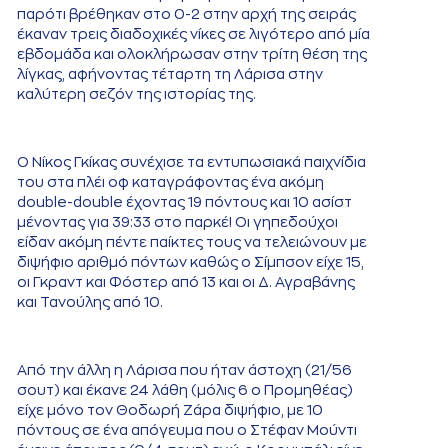
παρότι βρέθηκαν στο 0-2 στην αρχή της σειράς
έκαναν τρεις διαδοχικές νίκες σε λιγότερο από μία
εβδομάδα και ολοκλήρωσαν στην τρίτη θέση της
λίγκας, αφήνοντας τέταρτη τη Λάρισα στην
καλύτερη σεζόν της ιστορίας της.
Ο Νίκος Γκίκας συνέχισε τα εντυπωσιακά παιχνίδια
του στα πλέι οφ καταγράφοντας ένα ακόμη
double-double έχοντας 19 πόντους και 10 ασίστ
μένοντας για 39:33 στο παρκέ! Οι γηπεδούχοι
είδαν ακόμη πέντε παίκτες τους να τελειώνουν με
διψήφιο αριθμό πόντων καθώς ο Σίμπσον είχε 15,
οι Γκραντ και Φόστερ από 13 και οι Δ. Αγραβάνης
και Τανούλης από 10.
Από την άλλη η Λάρισα που ήταν άστοχη (21/56
σουτ) και έκανε 24 λάθη (μόλις 6 ο Προμηθέας)
είχε μόνο τον Θοδωρή Ζάρα διψήφιο, με 10
πόντους σε ένα απόγευμα που ο Στέφαν Μούντι