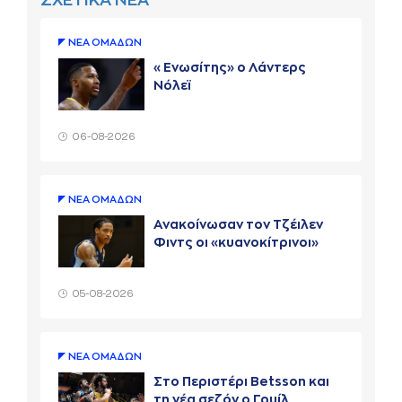
ΣΧΕΤΙΚΑ ΝΕΑ
ΝΕA ΟΜAΔΩΝ
«Ενωσίτης» ο Λάντερς
Νόλεϊ
06-08-2026
ΝΕA ΟΜAΔΩΝ
Ανακοίνωσαν τον Τζέιλεν
Φιντς οι «κυανοκίτρινοι»
05-08-2026
ΝΕA ΟΜAΔΩΝ
Στο Περιστέρι Betsson και
τη νέα σεζόν ο Γουίλ