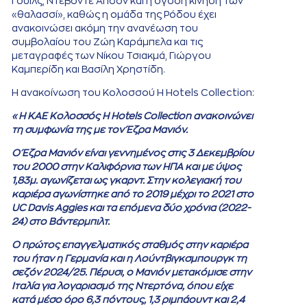
Γουίλς, Ντεβόντε Άπσον και η όγδοη κίνηση των
«θαλασσί», καθώς η ομάδα της Ρόδου έχει
ανακοινώσει ακόμη την ανανέωση του
συμβολαίου του Ζώη Καράμπελα και τις
μεταγραφές των Νίκου Τσιακμά, Γιώργου
Καμπερίδη και Βασίλη Χρηστίδη.
Η ανακοίνωση του Κολοσσού H Hotels Collection:
«Η ΚΑΕ Κολοσσός H Hotels Collection ανακοινώνει
τη συμφωνία της με τον Έζρα Μανιόν.
Ο Έζρα Μανιόν είναι γεννημένος στις 3 Δεκεμβρίου
του 2000 στην Καλιφόρνια των ΗΠΑ και με ύψος
1,83μ. αγωνίζεται ως γκαρντ. Στην κολεγιακή του
καριέρα αγωνίστηκε από το 2019 μέχρι το 2021 στο
UC Davis Aggies και τα επόμενα δύο χρόνια (2022-
24) στο Βάντερμπιλτ.
Ο πρώτος επαγγελματικός σταθμός στην καριέρα
του ήταν η Γερμανία και η Λούντβιγκσμπουργκ τη
σεζόν 2024/25. Πέρυσι, ο Μανιόν μετακόμισε στην
Ιταλία για λογαριασμό της Ντερτόνα, όπου είχε
κατά μέσο όρο 6,3 πόντους, 1,3 ριμπάουντ και 2,4