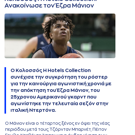
Ανακοίνωσε τον Έζρα Μάνιον
Ο Κολοσσός H Hotels Collection
συνέχισε την συγκρότηση του ρόστερ
για την καινούργια αγωνιστική χρονιά με
την απόκτηση του Έζρα Μάνιον, του
25χρονου Αμερικανού γκαρντ που
αγωνίστηκε την τελευταία σεζόν στην
ιταλική Ντερτόνα.
Ο Μάνιον είναι ο τέταρτος ξένος εν όψει της νέας
περιόδου μετά τους Τζόρνταν Μπαρνέτ, Πέιτον