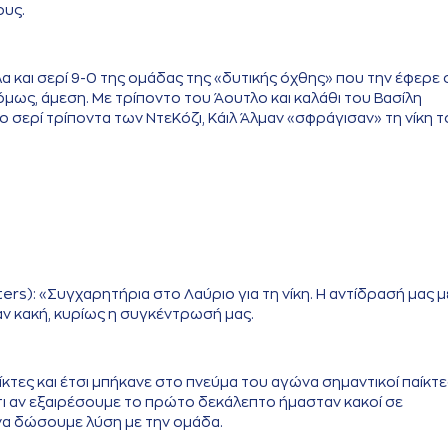
ους.
α και σερί 9-0 της ομάδας της «δυτικής όχθης» που την έφερε
 όμως, άμεση. Με τρίποντο του Άουτλο και καλάθι του Βασίλη
ο σερί τρίποντα των ΝτεΚόζι, Κάιλ Άλμαν «σφράγισαν» τη νίκη 
s): «Συγχαρητήρια στο Λαύριο για τη νίκη. Η αντίδρασή μας 
ταν κακή, κυρίως η συγκέντρωσή μας.
τες και έτσι μπήκανε στο πνεύμα του αγώνα σημαντικοί παίκτε
άτι αν εξαιρέσουμε το πρώτο δεκάλεπτο ήμασταν κακοί σε
να δώσουμε λύση με την ομάδα.