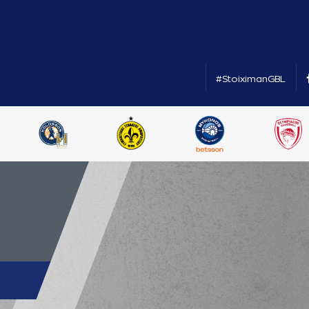
#StoiximanGBL