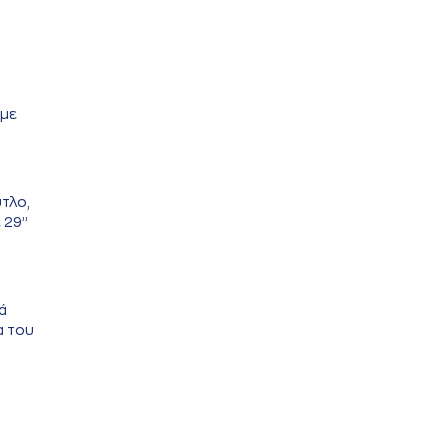
 με
τλο,
29’’
ά
α του