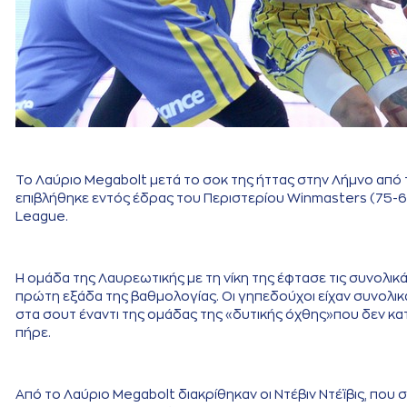
Το Λαύριο Megabolt μετά το σοκ της ήττας στην Λήμνο από 
επιβλήθηκε εντός έδρας του Περιστερίου Winmasters (75-61)
League.
Η ομάδα της Λαυρεωτικής με τη νίκη της έφτασε τις συνολικά
πρώτη εξάδα της βαθμολογίας. Οι γηπεδούχοι είχαν συνολικά
στα σουτ έναντι της ομάδας της «δυτικής όχθης»που δεν κα
πήρε.
Από το Λαύριο Megabolt διακρίθηκαν οι Ντέβιν Ντέϊβις, που 