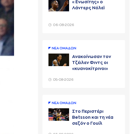
«Ενωσίτης» ο
Λάντερς Νόλεϊ
06-08-2026
ΝΕA ΟΜAΔΩΝ
Ανακοίνωσαν τον
Τζέιλεν Φιντς οι
«κυανοκίτρινοι»
05-08-2026
ΝΕA ΟΜAΔΩΝ
Στο Περιστέρι
Betsson και τη νέα
σεζόν ο Γουίλ
Κάριους