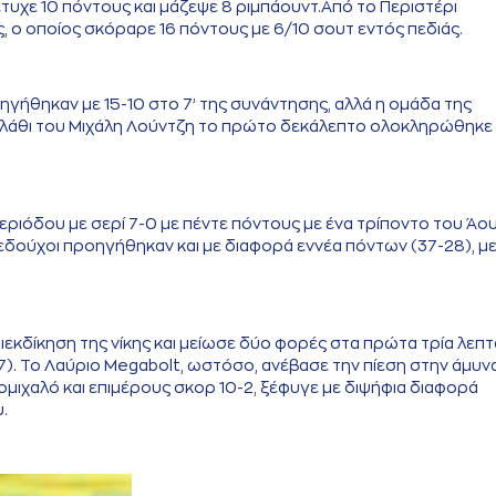
πέτυχε 10 πόντους και μάζεψε 8 ριμπάουντ.Από το Περιστέρι
ο οποίος σκόραρε 16 πόντους με 6/10 σουτ εντός πεδιάς.
ηγήθηκαν με 15-10 στο 7’ της συνάντησης, αλλά η ομάδα της
αλάθι του Μιχάλη Λούντζη το πρώτο δεκάλεπτο ολοκληρώθηκε
ριόδου με σερί 7-0 με πέντε πόντους με ένα τρίποντο του Άου
πεδούχοι προηγήθηκαν και με διαφορά εννέα πόντων (37-28), με 
εκδίκηση της νίκης και μείωσε δύο φορές στα πρώτα τρία λεπτ
). Το Λαύριο Megabolt, ωστόσο, ανέβασε την πίεση στην άμυν
ομιχαλό και επιμέρους σκορ 10-2, ξέφυγε με διψήφια διαφορά
.