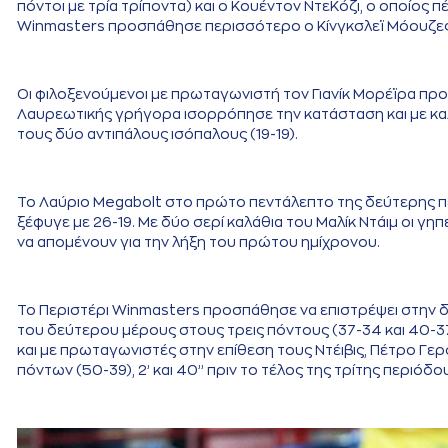
πόντοι με τρία τρίποντα) και ο Κουέντον ΝτεΚόζι, ο οποίος 
Winmasters προσπάθησε περισσότερο ο Κίνγκσλεϊ Μόουζες, 
Οι φιλοξενούμενοι με πρωταγωνιστή τον Γιανίκ Μορέϊρα προ
Λαυρεωτικής γρήγορα ισορρόπησε την κατάσταση και με κ
τους δύο αντιπάλους ισόπαλους (19-19).
Το Λαύριο Megabolt στο πρώτο πεντάλεπτο της δεύτερης πε
ξέφυγε με 26-19. Με δύο σερί καλάθια του Μαλίκ Ντάιμ οι γη
να απομένουν για την λήξη του πρώτου ημίχρονου.
Το Περιστέρι Winmasters προσπάθησε να επιστρέψει στην δι
του δεύτερου μέρους στους τρεις πόντους (37-34 και 40-37
και με πρωταγωνιστές στην επίθεση τους Ντέιβις, Πέτρο Γερ
πόντων (50-39), 2’ και 40’’ πριν το τέλος της τρίτης περιόδου