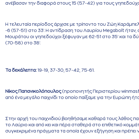
ανέβασαν την διαφορά στους 15 (57-42) για τους γηπεδούχ
Η τελευταία περίοδος άρχισε με τρίποντο του Ζώη Καράμπελ
-6 (57-51) στο 33’. Η αντίδραση του Λαυρίου Megabolt ήταν,
Μουράτου οι γηπεδούχοι ξέφυγαν με 62-51 στο 35’ και τα δύ
(70-58) στο 38’.
Τα δεκάλεπτα:
19-19, 37-30, 57-42, 75-61.
Νίκος Παπανικολόπουλος
(προπονητής Περιστερίου winmaster
από ένα μεγάλο παιχνίδι το οποίο παίξαμε για την Ευρώπη ή
Στην αρχή του παιχνιδιού βοηθήσαμε καθαρά τους λάθος παίκ
το Λαύριο και από κει και πέρα σταθερά στο επιθετικό κομμ
συγκεκριμένα πράγματα τα οποία έχουν εξήγηση και πρέπει 