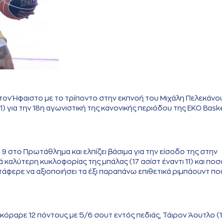
τον Ήφαιστο με το τρίποντο στην εκπνοή του Μιχάλη Πελεκάνο
 για την 18η αγωνιστική της κανονικής περιόδου της EKO Bask
 9 στο Πρωτάθλημα και ελπίζει βάσιμα για την είσοδο της στην
 καλύτερη κυκλοφορίας της μπάλας (17 ασίστ έναντι 11) και πο
τάφερε να αξιοποιήσει τα έξι παραπάνω επιθετικά ριμπάουντ πο
σκόραρε 12 πόντους με 5/6 σουτ εντός πεδιάς, Τάιρον Άουτλο (1