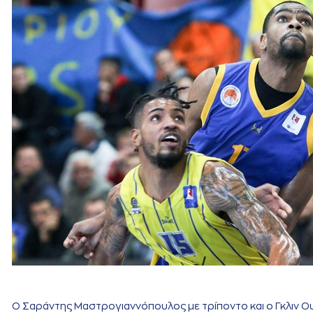
Ο Σαράντης Μαστρογιαννόπουλος με τρίποντο και ο Γκλιν Ουό