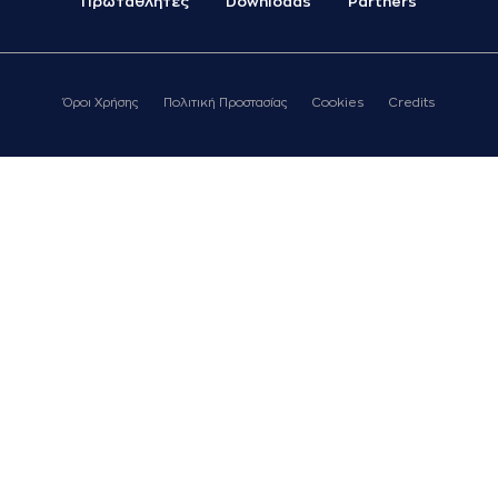
Πρωταθλητές
Downloads
Partners
Όροι Χρήσης
Πολιτική Προστασίας
Cookies
Credits