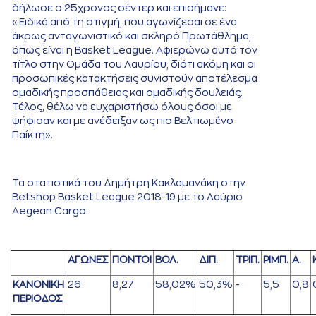
δήλωσε ο 25χρονος σέντερ και επισήμανε:
«Ειδικά από τη στιγμή, που αγωνίζεσαι σε ένα
άκρως ανταγωνιστικό και σκληρό Πρωτάθλημα,
όπως είναι η Basket League. Αφιερώνω αυτό τον
τίτλο στην Ομάδα του Λαυρίου, διότι ακόμη και οι
προσωπικές κατακτήσεις συνιστούν αποτέλεσμα
ομαδικής προσπάθειας και ομαδικής δουλειάς.
Τέλος, θέλω να ευχαριστήσω όλους όσοι με
ψήφισαν και με ανέδειξαν ως πιο Βελτιωμένο
Παίκτη».
Τα στατιστικά του Δημήτρη Κακλαμανάκη στην
Betshop Basket League 2018-19 με το Λαύριο
Aegean Cargo:
ΑΓΩΝΕΣ
ΠΟΝΤΟΙ
ΒΟΛ.
ΔΙΠ.
ΤΡΙΠ.
ΡΙΜΠ.
Α.
ΚΑΝΟΝΙΚΗ
26
8,27
58,02%
50,3%
-
5,5
0,8
ΠΕΡΙΟΔΟΣ