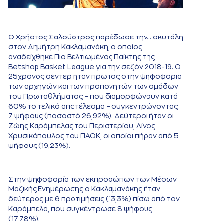
Ο Χρήστος Σαλούστρος παρέδωσε την... σκυτάλη
στον Δημήτρη Κακλαμανάκη, ο οποίος
αναδείχθηκε Πιο Βελτιωμένος Παίκτης της
Betshop Basket League για την σεζόν 2018-19. Ο
25χρονος σέντερ ήταν πρώτος στην ψηφοφορία
των αρχηγών και των προπονητών των ομάδων
του Πρωταθλήματος – που διαμορφώνουν κατά
60% το τελικό αποτέλεσμα – συγκεντρώνοντας
7 ψήφους (ποσοστό 26,92%). Δεύτεροι ήταν οι
Ζώης Καράμπελας του Περιστερίου, Λίνος
Χρυσικόπουλος του ΠΑΟΚ, οι οποίοι πήραν από 5
ψήφους (19,23%).
Στην ψηφοφορία των εκπροσώπων των Μέσων
Μαζικής Ενημέρωσης ο Κακλαμανάκης ήταν
δεύτερος με 6 προτιμήσεις (13,3%) πίσω από τον
Καράμπελα, που συγκέντρωσε 8 ψήφους
(17,78%).