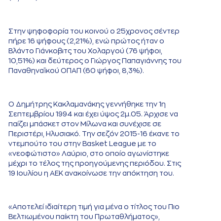
Στην ψηφοφορία του κοινού ο 25χρονος σέντερ
πήρε 16 ψήφους (2,21%), ενώ πρώτος ήταν ο
Βλάντο Γιάνκοβιτς του Χολαργού (76 ψήφοι,
10,51%) και δεύτερος ο Γιώργος Παπαγιάννης του
Παναθηναϊκού ΟΠΑΠ (60 ψήφοι, 8,3%).
Ο Δημήτρης Κακλαμανάκης γεννήθηκε την 1η
Σεπτεμβρίου 1994 και έχει ύψος 2μ.05. Άρχισε να
παίζει μπάσκετ στον Μίλωνα και συνέχισε σε
Περιστέρι, Ηλυσιακό. Την σεζόν 2015-16 έκανε το
ντεμπούτο του στην Basket League με το
«νεοφώτιστο» Λαύριο, στο οποίο αγωνίστηκε
μέχρι το τέλος της προηγούμενης περιόδου. Στις
19 Ιουλίου η ΑΕΚ ανακοίνωσε την απόκτηση του.
«Αποτελεί ιδιαίτερη τιμή για μένα ο τίτλος του Πιο
Βελτιωμένου παίκτη του Πρωταθλήματος»,