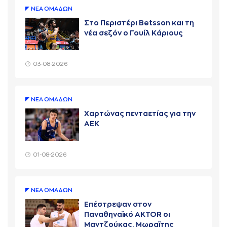
ΝΕA ΟΜAΔΩΝ
Στο Περιστέρι Betsson και τη
νέα σεζόν ο Γουίλ Κάριους
03-08-2026
ΝΕA ΟΜAΔΩΝ
Χαρτώνας πενταετίας για την
ΑΕΚ
01-08-2026
ΝΕA ΟΜAΔΩΝ
Επέστρεψαν στον
Παναθηναϊκό AKTOR οι
Μαντζούκας, Μωραΐτης